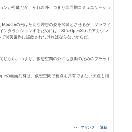
ョンが可能だが、それ以外、つまり非同期コミュニケーショ
とMoodleの例はそんな理想の姿を髣髴とさせるが、ソラマメ
タラクションするためには、SLやOpenSImのアカウン
に乗って現実世界に拡散されなければならないからだ。
閉じない。つまり、仮想空間の外にも協働のためのプラット
ypeの画面共有は、仮想空間で視点を共有できない欠点も補
パーマリンク
返信