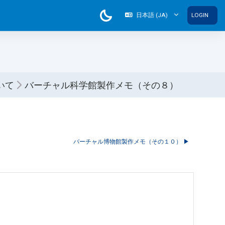
日本語 ‎(JA)‎
LOGIN
いて
バーチャル科学館製作メモ（その８）
バーチャル博物館製作メモ（その１０） ▶︎