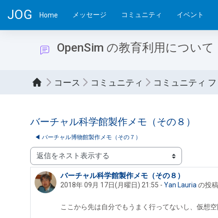
メインコンテンツへスキップする
JOG
メッセージ
コミュニティ
イベント
Home
OpenSim の教育利用について
コース
コミュニティ
コミュニティ 
バーチャル科学館製作メモ（その８）
◀︎ バーチャル博物館製作メモ（その７）
表示モード
バーチャル科学館製作メモ（その８）
返信数: 0
2018年 09月 17日(月曜日) 21:55
-
Yan Lauria
の投
ここから先は自分でもうまく行ってないし、仮想空