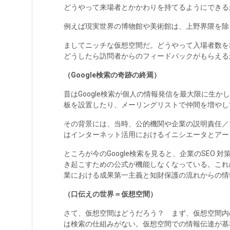
どうやって来場者とかかわりを持てるようにできる
例えば現実世界の博物館や美術館は、上野界隈を除
ましてニッチな仮想空間だ。どうやって入場者数を
どうしたら訪問者からのフィードバックがもらえる
（Google検索の奇跡の終焉）
昔はGoogle検索が個人の情報発信を最大限に
板を設置したり、メーリングリストで仲間を増やし
その背景には、当時、公的機関や企業の説明責任／
はインターネット活用におけるイニシエータとアー
ところが今のGoogle検索を見ると、企業の
SEO 対
き起こすための公式が機能しなくなっている。これ
業における成果第一主義と知財保護の流れからの情
（口伝えの世界＝仮想空間）
さて、仮想空間はどうだろう？ まず、仮想空間内
は検索の仕組みがない。仮想空間での情報伝達が基