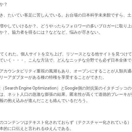
か？
き、たいてい客足に苦しんでいる。お台場の日本科学未来館ですら、土
増やしていけるか？、どうやったらフォロワーの多いブロガーに取り上
か？、協力者を得るには？などなど、悩みが尽きない。
生かしてくれた。個人サイトを立ち上げ、リソースとなる他サイトを見つけ
ていく・・・、こんな方法で、どんなニッチな分野でも必ず日本全体で
アカウンタビリティ重視の風潮もあり、オープンにすることが人類共通
リーアダプターがある種の特権を享受することができた、
策（Search Engine Optimization）とGoogle側の対抗策のイ
は、ネット人口の急激な膨張の結果、匿名性が高くて道徳的ブレーキが
報の抱え込みが進んだことも絡んでいるだろう。
のコンテンツはテキスト化されておらず（テクスチャー化されている）
本的に口伝えと言われるゆえんである。