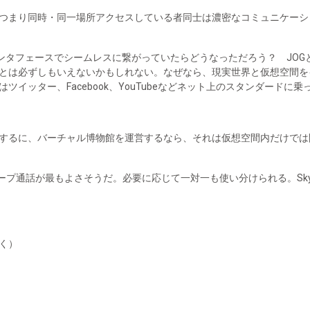
つまり同時・同一場所アクセスしている者同士は濃密なコミュニケーシ
インタフェースでシームレスに繋がっていたらどうなっただろう？ JOG
は必ずしもいえないかもしれない。なぜなら、現実世界と仮想空間をイン
イッター、Facebook、YouTubeなどネット上のスタンダード
するに、バーチャル博物館を運営するなら、それは仮想空間内だけでは
ループ通話が最もよさそうだ。必要に応じて一対一も使い分けられる。Sk
く）