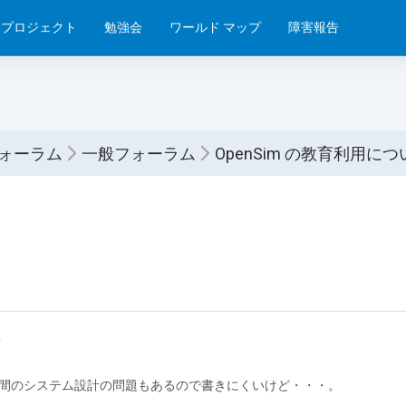
プロジェクト
勉強会
ワールド マップ
障害報告
フォーラム
一般フォーラム
OpenSim の教育利用につ
稿
間のシステム設計の問題もあるので書きにくいけど・・・。