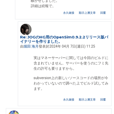
騒がせしました。
詳細は続報で。
永久鏈接
顯示上層文章
回覆
Re: JOGのHG用のOpenSim0.9.2.2リリース版バ
In reply to Shinobar Martinek
イナリーを作りました。
由
堀田 海月
發表於
2024年 04月 7日(週日) 11:25
実はマネーサーバーに関しては今回のビルドに
含まれていません。サーバーを使うのにフミ先
生の許可も要りますから。
subversion上の新しいソースコードの場所が今
わかっていないので調べた上でビルド試してみ
ます。
永久鏈接
顯示上層文章
回覆