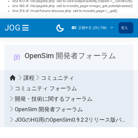
line 873 of /lib/pagelib.php: call to core\output\activity_header->__construct()
line 965 of /lib/pagelib.php: call to moodle_page->magic_get_activityheader()
line 316 of /mod/forum/discuss.php: call to moodle_page->__get()
跳至主內容
JOG
正體中文 ‎(ZH_TW)‎
登入
側板
OpenSim 開発者フォーラム
課程
コミュニティ
コミュニティ フォーラム
開発・技術に関するフォーラム
OpenSim 開発者フォーラム
JOGのHG用のOpenSim0.9.2.2リリース版バイナリーを作りました。