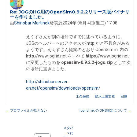
Re: JOGのHG用のOpenSim0.9.2.2リリース版バイナリ
In reply to 堀田 海月
ーを作りました。
由
Shinobar Martinek
發表於
2024年 06月 4日(週二) 17:08
えくすさんが別の場所ですでに述べているように、
JOGのヘルパーへのアクセスが http だと不具合がある
ようです。えくすさん提案のとおり OpenSim.ini 内の
http
://www.jogrid.net をすべて
https
://www.jogrid.net
に変更したものを
opensim-0.9.2.2-jogs.zip
として次
の場所に置きました。
http://shinobar.server-
on.net/opensim/downloads/opensim
/
永久鏈接
顯示上層文章
回覆
← プロファイルが見えない
jogrid.net の DNS設定について →
メタバ
ースに