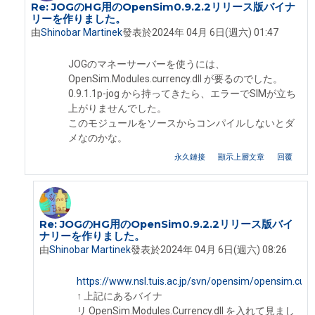
Re: JOGのHG用のOpenSim0.9.2.2リリース版バイナ
In reply to Shinobar Martinek
リーを作りました。
由
Shinobar Martinek
發表於
2024年 04月 6日(週六) 01:47
JOGのマネーサーバーを使うには、
OpenSim.Modules.currency.dll が要るのでした。
0.9.1.1p-jog から持ってきたら、エラーでSIMが立ち
上がりませんでした。
このモジュールをソースからコンパイルしないとダ
メなのかな。
永久鏈接
顯示上層文章
回覆
Re: JOGのHG用のOpenSim0.9.2.2リリース版バイ
In reply to Shinobar Martinek
ナリーを作りました。
由
Shinobar Martinek
發表於
2024年 04月 6日(週六) 08:26
https://www.nsl.tuis.ac.jp/svn/opensim/opensim.curr
↑ 上記にあるバイナ
リ OpenSim.Modules.Currency.dll を入れて見まし