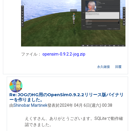
ファイル：
opensim-0.9.2.2-jog.zip
永久鏈接
回覆
Re: JOGのHG用のOpenSim0.9.2.2リリース版バイナリ
In reply to 堀田 海月
ーを作りました。
由
Shinobar Martinek
發表於
2024年 04月 6日(週六) 00:38
えくすさん、ありがとうございます。SQLiteで動作確
認できました。