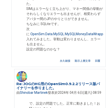
た。
SIMはエラーなく立ち上がり、マネー関係の挙動が
それらしくなりエラーも出ませんが、相変わらず
アバター間のJPのやりとりができません。
ちなみに SQLiteです。
次
に
O
penSim.Data.MySQL.MySQLMoneyDataWrapper.d
入れてみました。挙動は変わりませんし、エラー
も出ません。
設定の問題なのかな？
永久鏈接
顯示上層文章
回覆
Re: JOGのHG用のOpenSim0.9.2.2リリース版バ
In reply to Shinobar Martinek
イナリーを作りました。
由
Shinobar Martinek
發表於
2024年 04月 6日(週六) 08:59
で、設定の問題でした。正常に動きました！お