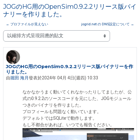
JOGのHG用のOpenSim0.9.2.2リリース版バイ
ナリーを作りました。
← プロファイルが見えない
jogrid.net の DNS設定について →
顯示模式
JOGのHG用のOpenSim0.9.2.2リリース版バイナリーを作
Number of replies: 6
りました。
由
堀田 海月
發表於
2024年 04月 4日(週四) 10:33
なかなかうまく動いてくれなかったりしてましたが、公
式の0.9.2.2のソースコードを元にした、JOGモジュール
つきのバイナリを作りました。
プロフィールも問題なく動いています。
デフォルトではSQLiteで動作します。
もし不都合があれば、いつでも報告ください。