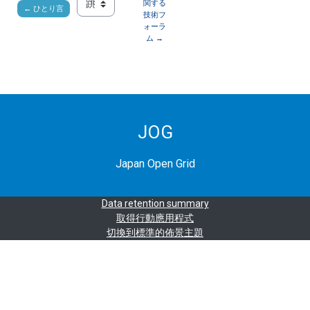
関する
← ひとり言
跳至...
技術フ
ォーラ
ム →
JOG
Japan Open Grid
Data retention summary
取得行動應用程式
切換到標準的佈景主題