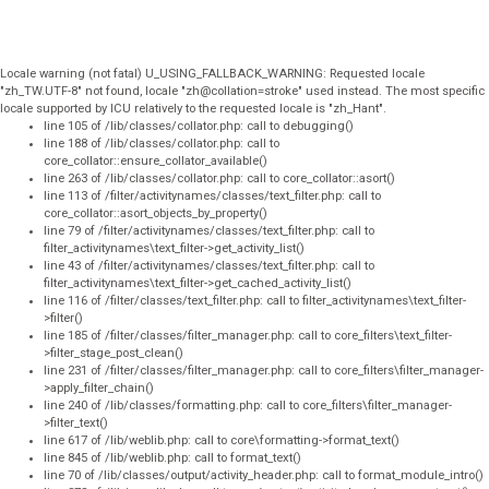
Locale warning (not fatal) U_USING_FALLBACK_WARNING: Requested locale
"zh_TW.UTF-8" not found, locale "zh@collation=stroke" used instead. The most specific
locale supported by ICU relatively to the requested locale is "zh_Hant".
line 105 of /lib/classes/collator.php: call to debugging()
line 188 of /lib/classes/collator.php: call to
core_collator::ensure_collator_available()
line 263 of /lib/classes/collator.php: call to core_collator::asort()
line 113 of /filter/activitynames/classes/text_filter.php: call to
core_collator::asort_objects_by_property()
line 79 of /filter/activitynames/classes/text_filter.php: call to
filter_activitynames\text_filter->get_activity_list()
line 43 of /filter/activitynames/classes/text_filter.php: call to
filter_activitynames\text_filter->get_cached_activity_list()
line 116 of /filter/classes/text_filter.php: call to filter_activitynames\text_filter-
>filter()
line 185 of /filter/classes/filter_manager.php: call to core_filters\text_filter-
>filter_stage_post_clean()
line 231 of /filter/classes/filter_manager.php: call to core_filters\filter_manager-
>apply_filter_chain()
line 240 of /lib/classes/formatting.php: call to core_filters\filter_manager-
>filter_text()
line 617 of /lib/weblib.php: call to core\formatting->format_text()
line 845 of /lib/weblib.php: call to format_text()
line 70 of /lib/classes/output/activity_header.php: call to format_module_intro()