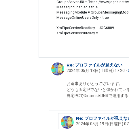
GroupsServerURI = "https://www.jogrid.net
MessagingEnabled = true
MessagingModule = GroupsMessagingMod
MessageOnlineUsersOnly = true
XmlRpcServiceReadKey = JOG6809
XmlRpcServiceWriteKey = .......
Re: プロファイルが見えない
Iseki Fumikazu への返信
2024年 05月 18日(土曜日) 17:20
-
お返事ありがとうございます。
どうも固定IPでないと弾かれてい
自宅PCでDinamickDNSで
Re: プロファイルが見えな
Shinobar Martinek への返信
2024年 05月 19日(日曜日) 07