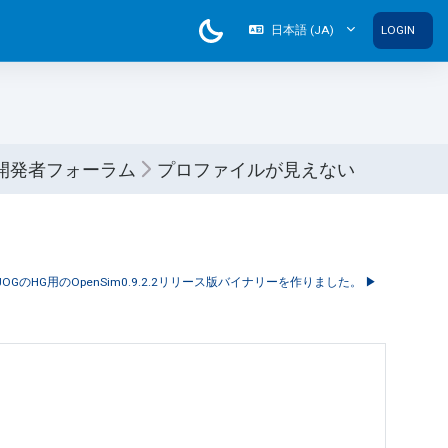
日本語 ‎(JA)‎
LOGIN
m 開発者フォーラム
プロファイルが見えない
JOGのHG用のOpenSim0.9.2.2リリース版バイナリーを作りました。 ▶︎