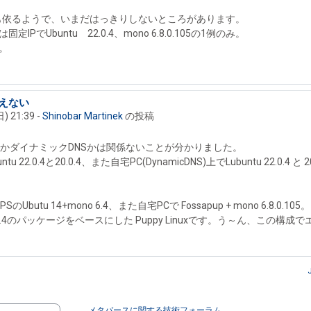
ョンにも依るようで、いまだはっきりしないところがあります。
でUbuntu 22.0.4、mono 6.8.0.105の1例のみ。
。
見えない
の返信
 21:39
-
Shinobar Martinek
の投稿
PかダイナミックDNSかは関係ないことが分かりました。
Ubuntu 22.0.4と20.0.4、また自宅PC(DynamicDNS)上でLubuntu 
butu 14+mono 6.4、また自宅PCで Fossapup + mono 6.8.0.105。
tu 20.0.4のパッケージをベースにした Puppy Linuxです。う～ん、
メタバースに関する技術フォーラム 