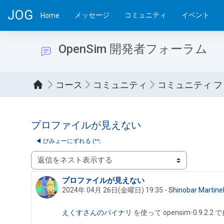
メインコンテンツへスキップする
JOG
メッセージ
コミュニティ
イベント
Home
OpenSim 開発者フォーラム
コース
コミュニティ
コミュニティ 
プロファイルが見えない
◀︎ びみょーにずれる (^^;
表示モード
プロファイルが見えない
返信数: 5
2024年 04月 26日(金曜日) 19:35
-
Shinobar Martine
えくすさんのバイナリ
を使って opensim-0.9.