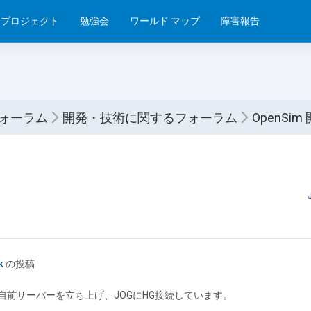
プロジェクト
勉強会
ワールド マップ
障害報告
フォーラム
開発・技術に関するフォーラム
OpenSi
k
の投稿
2.2 で自前サーバーを立ち上げ、JOGにHG接続しています。