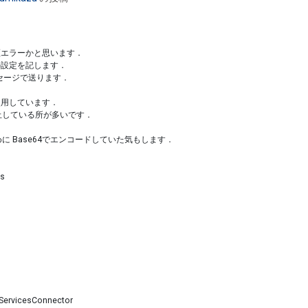
ぶん認証エラーかと思います．
i の設定を記します．
ッセージで送ります．
 を使用しています．
中止している所が多いです．
に Base64でエンコードしていた気もします．
es
ServicesConnector