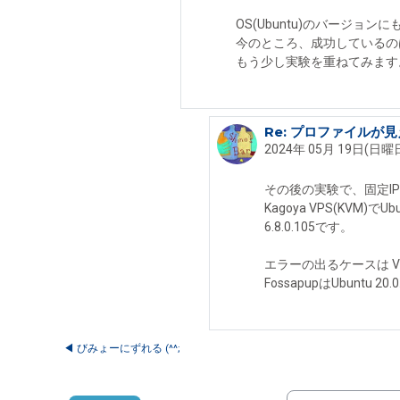
OS(Ubuntu)のバージ
今のところ、成功しているのは固定IP
もう少し実験を重ねてみます
Re: プロファイルが
Shinobar Martinek へ
2024年 05月 19日(日曜日)
その後の実験で、固定I
Kagoya VPS(KVM)で
6.8.0.105です。
エラーの出るケースは VPSのU
FossapupはUbun
◀︎ びみょーにずれる (^^;