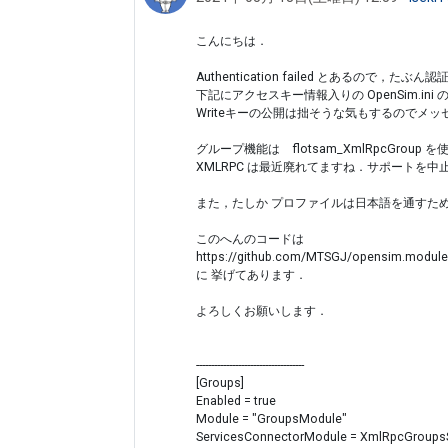
こんにちは．
Authentication failed とあるので，た
下記にアクセスキー情報入りの OpenSim.in
Writeキーの公開は拙そうな気もするのでメ
グループ機能は　flotsam_XmlRpcGroup
XMLRPC は最近廃れてますね．サポートを
また，たしか プロファイルは日本語を通すため
このへんのコードは
https://github.com/MTSGJ/opensim.modul
に 挙げてあります．
よろしくお願いします．
------------------------------------
[Groups]
Enabled = true
Module = "GroupsModule"
ServicesConnectorModule = XmlRpcGroups