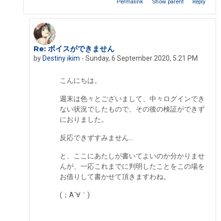
Permalink
Show parent
Reply
Re: ボイスができません
In reply to Iseki Fumikazu
by
Destiny ikim
-
Sunday, 6 September 2020, 5:21 PM
こんにちは。
週末は色々とございまして、中々ログインでき
ない状況でしたもので、その後の検証ができず
におりました。
反応できずすみません…
と、ここにあたしが書いてよいのか分かりませ
んが、一応これまでに判明したことをこの場を
お借りして書かせて頂きますわね。
(；A´∀｀)