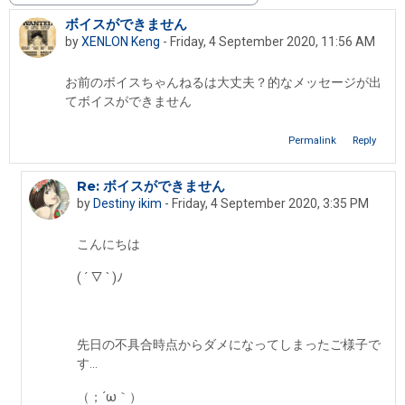
ボイスができません
Number of replies: 6
by
XENLON Keng
-
Friday, 4 September 2020, 11:56 AM
お前のボイスちゃんねるは大丈夫？的なメッセージが出
てボイスができません
Permalink
Reply
Re: ボイスができません
In reply to XENLON Keng
by
Destiny ikim
-
Friday, 4 September 2020, 3:35 PM
こんにちは
( ´ ▽ ` )ﾉ
先日の不具合時点からダメになってしまったご様子で
す…
（；´ω｀）