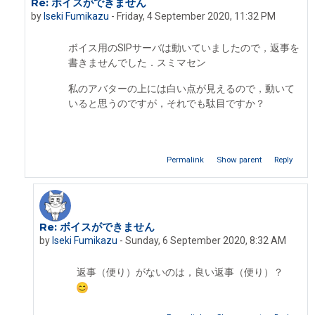
Re: ボイスができません
In reply to Destiny ikim
by
Iseki Fumikazu
-
Friday, 4 September 2020, 11:32 PM
ボイス用のSIPサーバは動いていましたので，返事を
書きませんでした．スミマセン
私のアバターの上には白い点が見えるので，動いて
いると思うのですが，それでも駄目ですか？
Permalink
Show parent
Reply
Re: ボイスができません
In reply to Iseki Fumikazu
by
Iseki Fumikazu
-
Sunday, 6 September 2020, 8:32 AM
返事（便り）がないのは，良い返事（便り）？