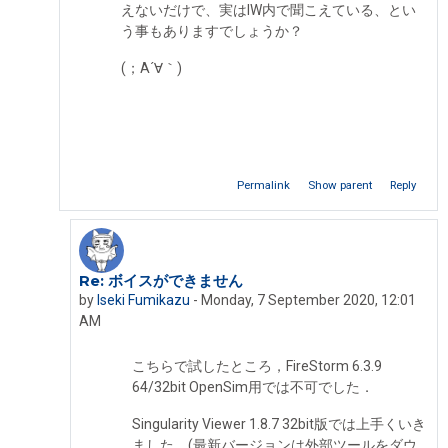
えないだけで、実はIW内で聞こえている、とい
う事もありますでしょうか？
(；A´∀｀)
Permalink
Show parent
Reply
Re: ボイスができません
In reply to Destiny ikim
by
Iseki Fumikazu
-
Monday, 7 September 2020, 12:01
AM
こちらで試したところ，FireStorm 6.3.9
64/32bit OpenSim用では不可でした．
Singularity Viewer 1.8.7 32bit版では上手くいき
ました．(最新バージョンは外部ツールをダウ