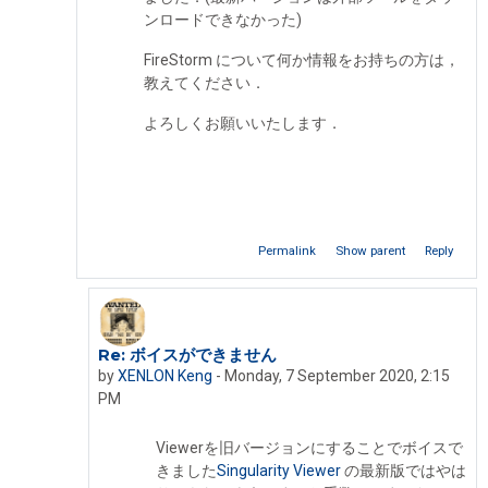
ンロードできなかった)
FireStorm について何か情報をお持ちの方は，
教えてください．
よろしくお願いいたします．
Permalink
Show parent
Reply
Re: ボイスができません
In reply to Iseki Fumikazu
by
XENLON Keng
-
Monday, 7 September 2020, 2:15
PM
Viewerを旧バージョンにすることでボイスで
きました
Singularity Viewer
の最新版ではやは