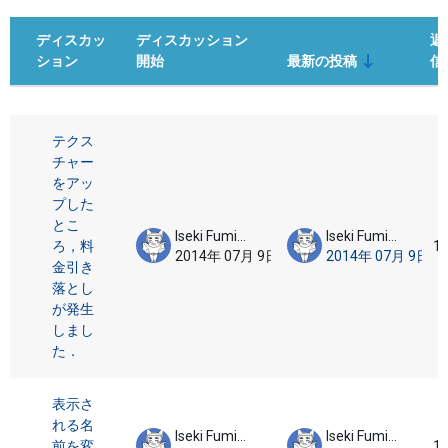
ディスカッ
ディスカッション
返
ション
開始
最新の投稿
信
ステータス
ディスカッション一覧です。4 / 4 
テクス
チャー
をアッ
プした
とこ
Iseki Fumikazu
Iseki Fumikazu
ろ，料
1
2014年 07月 9日
2014年 07月 9日
金引き
落とし
が発生
しまし
た．
表示さ
れる名
Iseki Fumikazu
Iseki Fumikazu
前を変
1