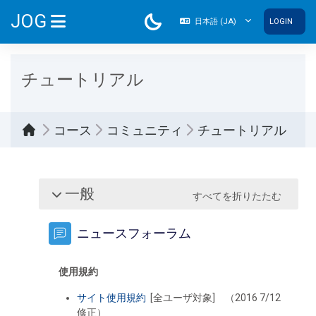
メインコンテンツへスキップする
JOG
日本語 ‎(JA)‎
LOGIN
サイドパネル
チュートリアル
コース
コミュニティ
チュートリアル
セクションアウトライン
一般
すべてを折りたたむ
折りたたむ
ニュースフォーラム
使用規約
サイト使用規約
[全ユーザ対象] （2016 7/12
修正）