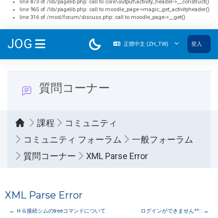
line 873 of /lib/pagelib.php: call to core\output\activity_header->__construct()
line 965 of /lib/pagelib.php: call to moodle_page->magic_get_activityheader()
line 316 of /mod/forum/discuss.php: call to moodle_page->__get()
跳至主內容
JOG
正體中文 ‎(ZH_TW)‎
登入
側板
質問コーナー
課程
コミュニティ
コミュニティ フォーラム
一般フォーラム
質問コーナー
XML Parse Error
XML Parse Error
← ＨＧ接続シムのtreeコマンドについて
ログインができません^^:: →