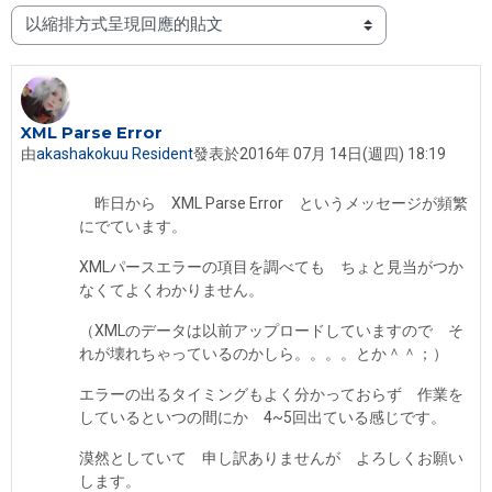
顯示模式
XML Parse Error
Number of replies: 2
由
akashakokuu Resident
發表於
2016年 07月 14日(週四) 18:19
昨日から XML Parse Error というメッセージが頻繁
にでています。
XMLパースエラーの項目を調べても ちょと見当がつか
なくてよくわかりません。
（XMLのデータは以前アップロードしていますので そ
れが壊れちゃっているのかしら。。。。とか＾＾；）
エラーの出るタイミングもよく分かっておらず 作業を
しているといつの間にか 4~5回出ている感じです。
漠然としていて 申し訳ありませんが よろしくお願い
します。