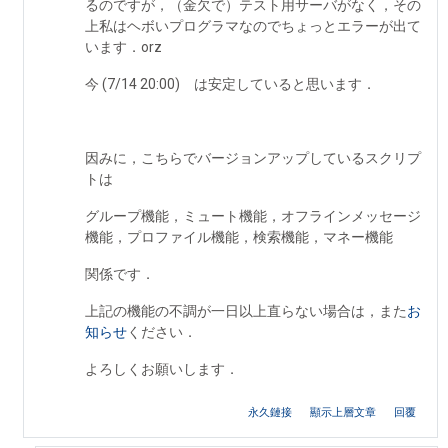
るのですが，（金欠で）テスト用サーバがなく，その
上私はヘボいプログラマなのでちょっとエラーが出て
います．orz
今 (7/14 20:00) は安定していると思います．
因みに，こちらでバージョンアップしているスクリプ
トは
グループ機能，ミュート機能，オフラインメッセージ
機能，プロファイル機能，検索機能，マネー機能
関係です．
上記の機能の不調が一日以上直らない場合は，また
お
知らせ
ください．
よろしくお願いします．
永久鏈接
顯示上層文章
回覆