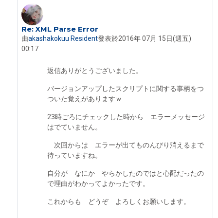
Re: XML Parse Error
In reply to Iseki Fumikazu
由
akashakokuu Resident
發表於
2016年 07月 15日(週五)
00:17
返信ありがとうございました。
バージョンアップしたスクリプトに関する事柄をつ
ついた覚えがありますｗ
23時ごろにチェックした時から エラーメッセージ
はでていません。
次回からは エラーが出てものんびり消えるまで
待っていますね。
自分が なにか やらかしたのではと心配だったの
で理由がわかってよかったです。
これからも どうぞ よろしくお願いします。