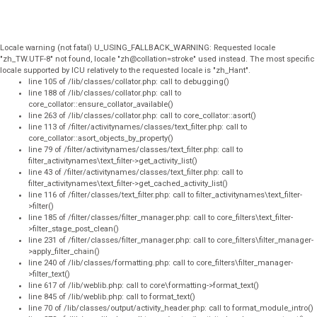
Locale warning (not fatal) U_USING_FALLBACK_WARNING: Requested locale
"zh_TW.UTF-8" not found, locale "zh@collation=stroke" used instead. The most specific
locale supported by ICU relatively to the requested locale is "zh_Hant".
line 105 of /lib/classes/collator.php: call to debugging()
line 188 of /lib/classes/collator.php: call to
core_collator::ensure_collator_available()
line 263 of /lib/classes/collator.php: call to core_collator::asort()
line 113 of /filter/activitynames/classes/text_filter.php: call to
core_collator::asort_objects_by_property()
line 79 of /filter/activitynames/classes/text_filter.php: call to
filter_activitynames\text_filter->get_activity_list()
line 43 of /filter/activitynames/classes/text_filter.php: call to
filter_activitynames\text_filter->get_cached_activity_list()
line 116 of /filter/classes/text_filter.php: call to filter_activitynames\text_filter-
>filter()
line 185 of /filter/classes/filter_manager.php: call to core_filters\text_filter-
>filter_stage_post_clean()
line 231 of /filter/classes/filter_manager.php: call to core_filters\filter_manager-
>apply_filter_chain()
line 240 of /lib/classes/formatting.php: call to core_filters\filter_manager-
>filter_text()
line 617 of /lib/weblib.php: call to core\formatting->format_text()
line 845 of /lib/weblib.php: call to format_text()
line 70 of /lib/classes/output/activity_header.php: call to format_module_intro()