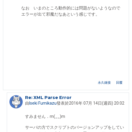
なお いまのところ動作的には問題がないようなので
エラーが出て邪魔だなあという感じです。
永久鏈接
回覆
Re: XML Parse Error
In reply to akashakokuu Resident
由
Iseki Fumikazu
發表於
2016年 07月 14日(週四) 20:02
すみません．m(__)m
サーバの方でスクリプトのバージョンアップをしてい