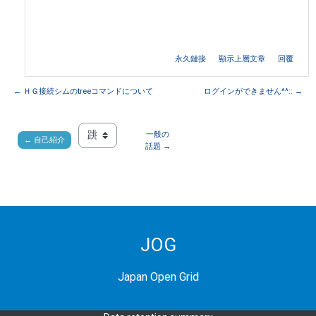
永久鏈接
顯示上層文章
回覆
← ＨＧ接続シムのtreeコマンドについて
ログインができません^^:: →
一般の
← 自己紹介
跳至...
話題 →
JOG
Japan Open Grid