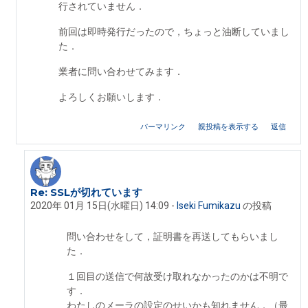
行されていません．
前回は即時発行だったので，ちょっと油断していまし
た．
業者に問い合わせてみます．
よろしくお願いします．
パーマリンク
親投稿を表示する
返信
Re: SSLが切れています
Iseki Fumikazu への返信
2020年 01月 15日(水曜日) 14:09
-
Iseki Fumikazu
の投稿
問い合わせをして，証明書を再送してもらいまし
た．
１回目の送信で何故受け取れなかったのかは不明で
す．
わたしのメーラの設定のせいかも知れません．（最