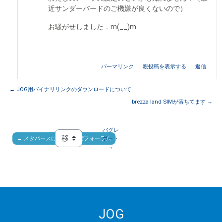
近サンダーバードのご機嫌が良くないので）
お騒がせしました．m(__)m
パーマリンク
親投稿を表示する
返信
← JOG用バイナリリンクのダウンロードについて
brezza land SIMが落ちてます →
バグレ
← メタバースに関する技術フォーラム
ポート 
移動 ...
→
JOG