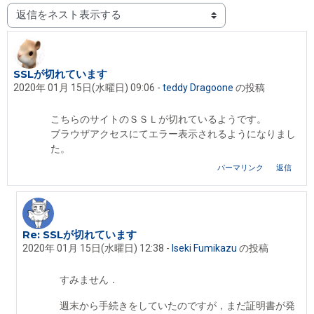
表示モード
SSLが切れています
返信数: 2
2020年 01月 15日(水曜日) 09:06
-
teddy Dragoone
の投稿
こちらのサイトのＳＳＬが切れているようです。
ブラウザアクセスにてエラー表示されるようになりまし
た。
パーマリンク
返信
Re: SSLが切れています
teddy Dragoone への返信
2020年 01月 15日(水曜日) 12:38
-
Iseki Fumikazu
の投稿
すみません．
週末から手続きをしていたのですが，まだ証明書が発