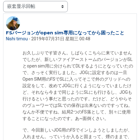
显示模式
FSバージョンがopen sim専用になってから困ったこと
回帖数：1
Nishi timou
-
2019年07月31日 星期三 00:48
お久しぶりです皆さん。しばらくこちらに来ていません
でしたが、新しいファイアーストームのバージョンがSL
とopen sim用に分けられてDLするようにとなっていたの
で、さっそく実行しました。JOGに設定するのは一旦
Open SIM用のFSでSLに入ってそこで外のグリッドへの
設定をして、改めてJOGに行くようになっていましたけ
ど、それなら今まで同じようにSLにも行けるし、JOGも
行けるという事だと思ったのです。だけど、どうやらそ
のヴューワーではSLでの保存は出来ないのですってね。
なんか不便ですね。結局2つのFS落として、別々に使用
することになったのです。あ~面倒くさい。
で、今回新しいJOG用のFSでインしようとしましたが、
入れません。っていうか入ると固まって、煙のままで、