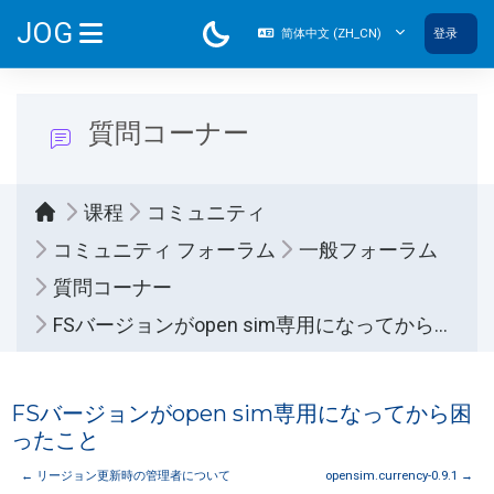
跳到主要内容
JOG
简体中文 ‎(ZH_CN)‎
登录
停靠面板
質問コーナー
课程
コミュニティ
コミュニティ フォーラム
一般フォーラム
質問コーナー
FSバージョンがopen sim専用になってから困ったこと
FSバージョンがopen sim専用になってから困
ったこと
← リージョン更新時の管理者について
opensim.currency-0.9.1 →