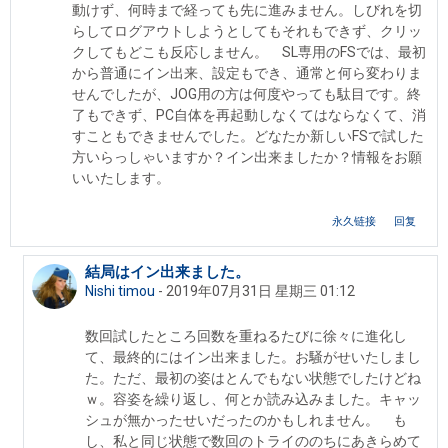
動けず、何時まで経っても先に進みません。しびれを切
らしてログアウトしようとしてもそれもできず、クリッ
クしてもどこも反応しません。 SL専用のFSでは、最初
から普通にイン出来、設定もでき、通常と何ら変わりま
せんでしたが、JOG用の方は何度やっても駄目です。終
了もできず、PC自体を再起動しなくてはならなくて、消
すこともできませんでした。どなたか新しいFSで試した
方いらっしゃいますか？イン出来ましたか？情報をお願
いいたします。
永久链接
回复
結局はイン出来ました。
回复Nishi timou
Nishi timou
-
2019年07月31日 星期三 01:12
数回試したところ回数を重ねるたびに徐々に進化し
て、最終的にはイン出来ました。お騒がせいたしまし
た。ただ、最初の姿はとんでもない状態でしたけどね
ｗ。容姿を繰り返し、何とか読み込みました。キャッ
シュが無かったせいだったのかもしれません。 も
し、私と同じ状態で数回のトライののちにあきらめて