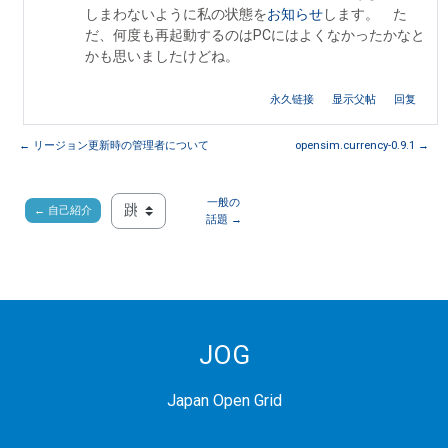
しまわないように私の状態を
お知らせ
します。 た
だ、何度も再起動するのはPCにはよくなかったかなと
かも思いましたけどね。
永久链接
显示父帖
回复
← リージョン更新時の管理者について
opensim.currency-0.9.1 →
一般の
← 自己紹介
跳至...
話題 →
JOG
Japan Open Grid