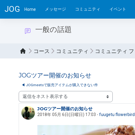
メインコンテンツへスキップする
JOG
メッセージ
コミュニティ
イベント
Home
一般の話題
コース
コミュニティ
コミュニティ 
JOGツアー開催のお知らせ
◀︎ JOGmeetsで販売アイテムが購入できない件
表示モード
JOGツアー開催のお知らせ
返信数: 2
2018年 05月 6日(日曜日) 17:03
-
fuugetu flowerbird