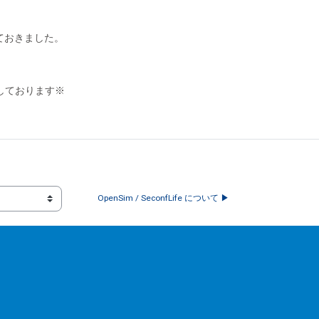
ておきました。
しております※
OpenSim / SeconfLife について ▶︎