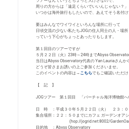
ツアーなんていうとちょっと大げさなので、
周りの方からは「遠足くらいでいいんじゃない？」
いつかは海外旅行もしたいので、あえてそう名付け
要はみんなでワイワイといろんな場所に行って
日頃交流の少ない私たちJOGの住人同士の人・場
っていう下心がちょっとあったりもします。
第１回目のツアーですが
５月２２日（火）23時～24時までAbyss Obser
当日はAbyss Observatory代表の Yan La
どうぞ皆さまお誘いの上ご参加くださいませ。
このイベントの内容は→
こちら
でもご確認いただけ
【 記 】
JOGツアー 第１回目 「バーチャル海洋博物館へ
日 時 ：平成３０年５月２２日（火） ２３：０
集合場所：２２：５０までにカフェ ガーデンオア
(hop://jogrid.net:8002/GardenOasis
目的地 ：Abyss Observatory