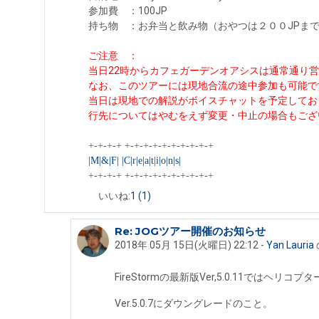
参加費 ：100JP
持ち物 ：お弁当と飲み物（おやつは２００JPま
ご注意 ：
当日22時からカフェガーデンオアシスは通常通り
なお、このツアーには現地合流の途中参加も可能で
当日は現地での解説がボイスチャットを予定してお
行先についてはやむをえず変更・中止の場合もござ
+-+-+-+ +-+-+-+-+-+-+-+-+-+
|M|&|F| |C|r|e|a|t|i|o|n|s|
+-+-+-+ +-+-+-+-+-+-+-+-+-+
いいね:
1
(1)
Re: JOGツアー開催のお知らせ
fuugetu flowerbird への返信
2018年 05月 15日(火曜日) 22:12
-
Yan Lauria
FireStormの最新版Ver,5.0.11では
Ver.5.0.7にダウングレードのこと。