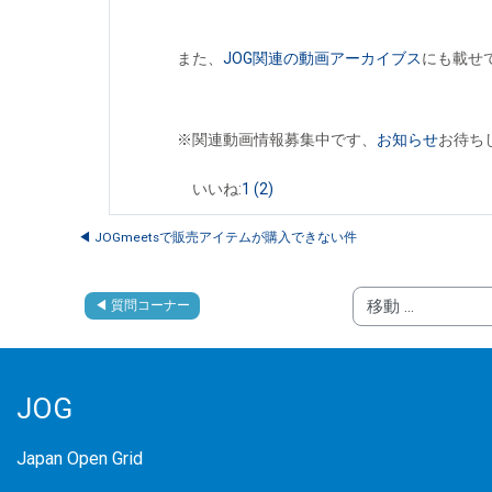
また、
JOG関連の動画アーカイブス
にも載せ
※関連動画情報募集中です、
お知らせ
お待ち
いいね:
1
(2)
◀︎ JOGmeetsで販売アイテムが購入できない件
◀︎ 質問コーナー
移動 ...
JOG
Japan Open Grid