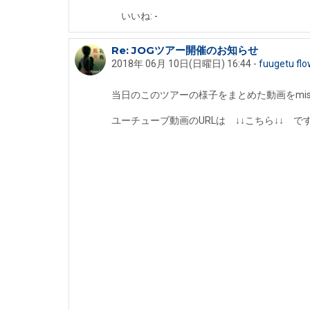
いいね:
-
Re: JOGツアー開催のお知らせ
fuugetu flowerbird への返信
2018年 06月 10日(日曜日) 16:44
-
fuugetu flo
当日のこのツアーの様子をまとめた動画をmi
ユーチューブ動画のURLは ↓↓こちら↓↓ で