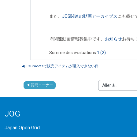
また、
JOG関連の動画アーカイブス
にも載せ
※関連動画情報募集中です、
お知らせ
お待ち
Somme des évaluations
1
(2)
◀︎ JOGmeetsで販売アイテムが購入できない件
◀︎ 質問コーナー
Aller à…
JOG
Japan Open Grid