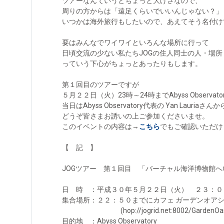
ツアーなんていうとちょっと大げさなので、
周りの方からは「遠足くらいでいいんじゃない？」
いつかは海外旅行もしたいので、あえてそう名付け
要はみんなでワイワイといろんな場所に行って
日頃交流の少ない私たちJOGの住人同士の人・場
っていう下心がちょっとあったりもします。
第１回目のツアーですが
５月２２日（火）23時～24時までAbyss Obser
当日はAbyss Observatory代表の Yan La
どうぞ皆さまお誘いの上ご参加くださいませ。
このイベントの内容は→
こちら
でもご確認いただけ
【 記 】
JOGツアー 第１回目 「バーチャル海洋博物館へ
日 時 ：平成３０年５月２２日（火） ２３：０
集合場所：２２：５０までにカフェ ガーデンオア
(hop://jogrid.net:8002/GardenOasis
目的地 ：Abyss Observatory