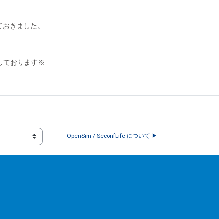
ておきました。
しております※
OpenSim / SeconfLife について ▶︎