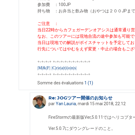
参加費 ：100JP
持ち物 ：お弁当と飲み物（おやつは２００JPま
ご注意 ：
当日22時からカフェガーデンオアシスは通常通り
なお、このツアーには現地合流の途中参加も可能で
当日は現地での解説がボイスチャットを予定してお
行先についてはやむをえず変更・中止の場合もござ
+-+-+-+ +-+-+-+-+-+-+-+-+-+
|M|&|F| |C|r|e|a|t|i|o|n|s|
+-+-+-+ +-+-+-+-+-+-+-+-+-+
Somme des évaluations
1
(1)
Re: JOGツアー開催のお知らせ
En réponse à fuugetu flowerbird
par
Yan Lauria
,
mardi 15 mai 2018, 22:12
FireStormの最新版Ver,5.0.11では
Ver.5.0.7にダウングレードのこと。