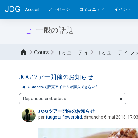
Passer au contenu principal
JOG
メッセージ
コミュニティ
イベント
Accueil
一般の話題
Cours
コミュニティ
コミュニティ フ
JOGツアー開催のお知らせ
◀︎ JOGmeetsで販売アイテムが購入できない件
Type d’affichage
JOGツアー開催のお知らせ
Nombre de réponses : 2
par
fuugetu flowerbird
,
dimanche 6 mai 2018, 17:0