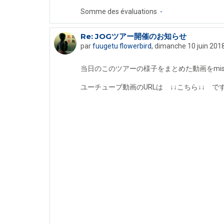
Somme des évaluations
-
Re: JOGツアー開催のお知らせ
En réponse à fuugetu flowerbird
par
fuugetu flowerbird
,
dimanche 10 juin 2018
当日のこのツアーの様子をまとめた動画をmi
ユーチューブ動画のURLは ↓↓こちら↓↓ で