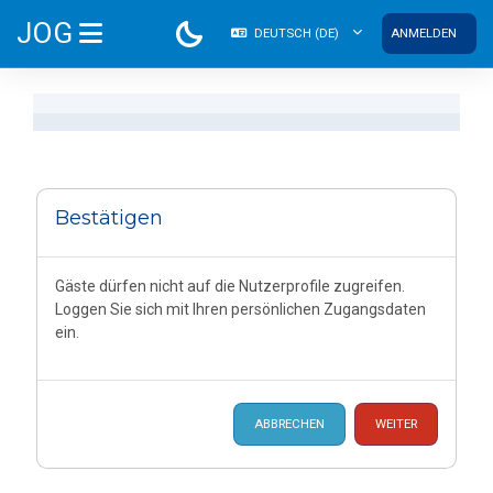
Zum Hauptinhalt
JOG
DEUTSCH ‎(DE)‎
ANMELDEN
WEBSITE-ÜBERSICHT
Bestätigen
Gäste dürfen nicht auf die Nutzerprofile zugreifen.
Loggen Sie sich mit Ihren persönlichen Zugangsdaten
ein.
ABBRECHEN
WEITER