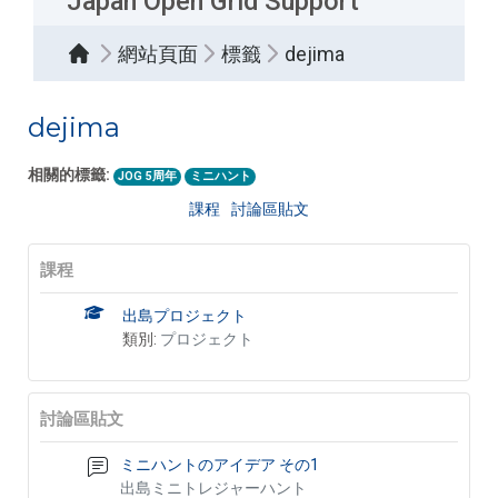
Japan Open Grid Support
網站頁面
標籤
dejima
dejima
相關的標籤:
JOG 5周年
ミニハント
課程
討論區貼文
課程
出島プロジェクト
類別:
プロジェクト
討論區貼文
ミニハントのアイデア その1
出島ミニトレジャーハント