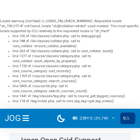
Locale warning (not fatal) U_USING_FALLBACK_WARNING: Requested locale
"zh_TW.UTF-8" not found, locale "zh@collation=stroke" used instead. The most specific
locale supported by ICU relatively to the requested locale is "zh_Hant".
line 105 of /lib/classes/collator.php: call to debugging()
line 188 of /lib/classes/collator.php: call to
core_collator::ensure_collator_available()
line 263 of /lib/classes/collator.php: call to core_collator::asort()
line 1277 of /course/classes/category.php: call to
core_collator::asort_objects_by_property()
line 1720 of /course/classes/category.php: call to
core_course_category::sort_records()
line 1769 of /course/classes/category.php: call to
core_course_category::search_courses()
line 3405 of /course/lib.php: call to
core_course_category::search_courses_count()
line 1441 of /tag/classes/tag.php: call to course_get_tagged_courses()
line 118 of /tag/index.php: call to core_tag_tag->get_tag_index()
跳至主內容
JOG
正體中文 ‎(ZH_TW)‎
登入
側板