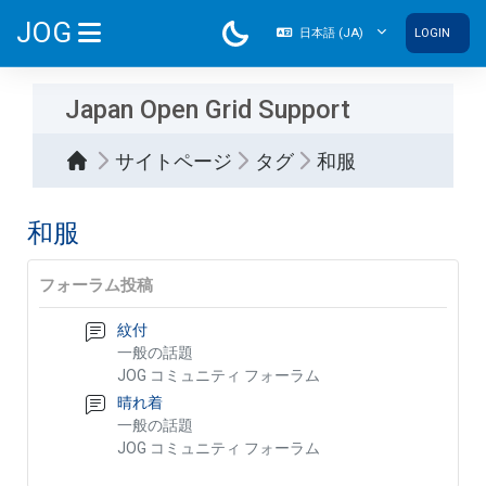
メインコンテンツへスキップする
JOG
日本語 ‎(JA)‎
LOGIN
サイドパネル
Japan Open Grid Support
サイトページ
タグ
和服
和服
フォーラム投稿
紋付
一般の話題
JOG コミュニティ フォーラム
晴れ着
一般の話題
JOG コミュニティ フォーラム