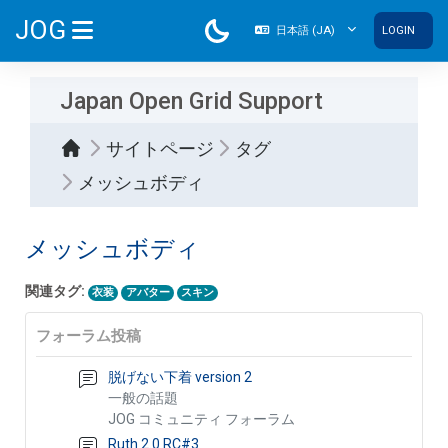
メインコンテンツへスキップする
JOG
日本語 ‎(JA)‎
LOGIN
サイドパネル
Japan Open Grid Support
サイトページ
タグ
メッシュボディ
メッシュボディ
関連タグ:
衣装
アバター
スキン
フォーラム投稿
脱げない下着 version 2
一般の話題
JOG コミュニティ フォーラム
Ruth 2.0 RC#3