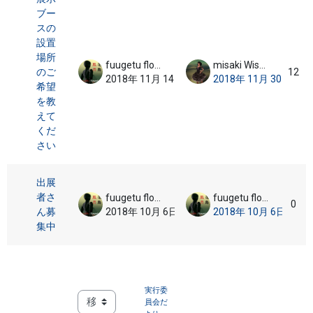
ブー
スの
設置
場所
fuugetu flowerbird
misaki Wisent
のご
12
2018年 11月 14日
2018年 11月 30日
希望
を教
えて
くだ
さい
出展
者さ
fuugetu flowerbird
fuugetu flowerbird
0
ん募
2018年 10月 6日
2018年 10月 6日
集中
実行委
員会だ
移動 ...