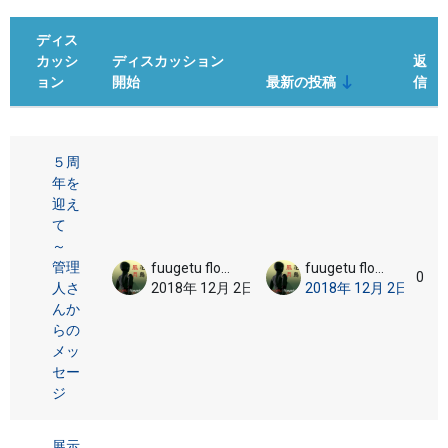
ディス
カッシ
ディスカッション
返
ョン
開始
最新の投稿
信
ステータス
ディスカッション一覧です。3 / 3 
５周
年を
迎え
て
～
管理
fuugetu flowerbird
fuugetu flowerbird
0
人さ
2018年 12月 2日
2018年 12月 2日
んか
らの
メッ
セー
ジ
展示