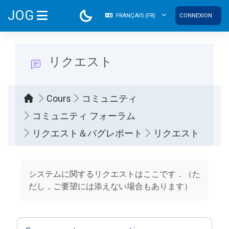
Passer au contenu principal
JOG
FRANÇAIS ‎(FR)‎
CONNEXION
PANNEAU LATÉRAL
リクエスト
Cours
コミュニティ
コミュニティ フォーラム
リクエスト＆バグレポート
リクエスト
Conditions d’achèvement
システムに関するリクエストはここです．（た
だし，ご要望には添えない場合もあります）