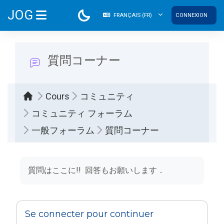
Passer au contenu principal
JOG
FRANÇAIS ‎(FR)‎
CONNEXION
PANNEAU LATÉRAL
質問コーナー
Cours
コミュニティ
コミュニティ フォーラム
一般フォーラム
質問コーナー
Conditions d’achèvement
質問はここに!! 回答もお願いします．
Se connecter pour continuer