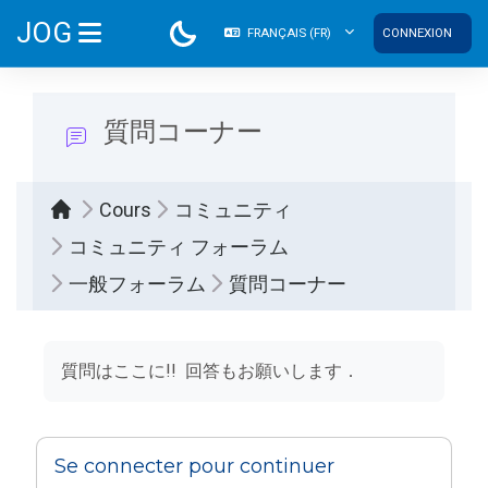
Passer au contenu principal
JOG
FRANÇAIS ‎(FR)‎
CONNEXION
PANNEAU LATÉRAL
質問コーナー
Cours
コミュニティ
コミュニティ フォーラム
一般フォーラム
質問コーナー
Conditions d’achèvement
質問はここに!! 回答もお願いします．
Se connecter pour continuer