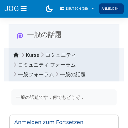
Zum Hauptinhalt
JOG
DEUTSCH ‎(DE)‎
ANMELDEN
WEBSITE-ÜBERSICHT
一般の話題
Kurse
コミュニティ
コミュニティ フォーラム
一般フォーラム
一般の話題
Abschlussbedingungen
一般の話題です．何でもどうぞ．
Anmelden zum Fortsetzen