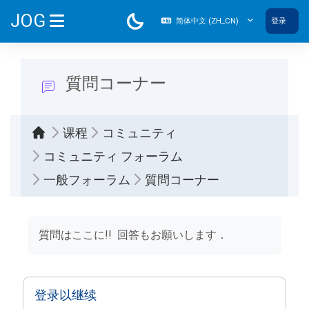
跳到主要内容
JOG
简体中文 ‎(ZH_CN)‎
登录
停靠面板
質問コーナー
课程
コミュニティ
コミュニティ フォーラム
一般フォーラム
質問コーナー
完成条件
質問はここに!! 回答もお願いします．
登录以继续