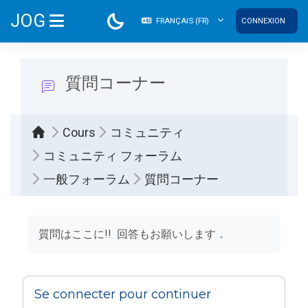
Passer au contenu principal
JOG
FRANÇAIS ‎(FR)‎
CONNEXION
PANNEAU LATÉRAL
質問コーナー
Cours
コミュニティ
コミュニティ フォーラム
一般フォーラム
質問コーナー
Conditions d’achèvement
質問はここに!! 回答もお願いします．
Se connecter pour continuer