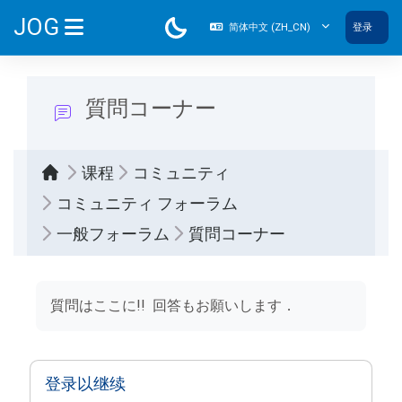
跳到主要内容
JOG
简体中文 ‎(ZH_CN)‎
登录
停靠面板
質問コーナー
课程
コミュニティ
コミュニティ フォーラム
一般フォーラム
質問コーナー
完成条件
質問はここに!! 回答もお願いします．
登录以继续