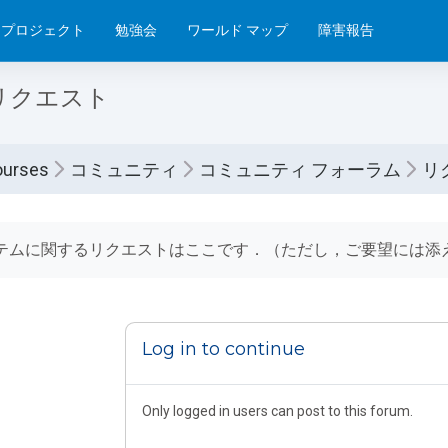
プロジェクト
勉強会
ワールド マップ
障害報告
リクエスト
ourses
コミュニティ
コミュニティ フォーラム
リ
etion requirements
テムに関するリクエストはここです．（ただし，ご要望には添
Log in to continue
Only logged in users can post to this forum.