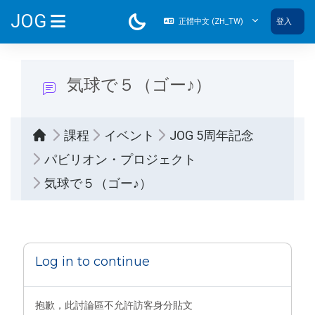
跳至主內容
JOG
正體中文 ‎(ZH_TW)‎
登入
側板
気球で５（ゴー♪）
課程
イベント
JOG 5周年記念
パビリオン・プロジェクト
気球で５（ゴー♪）
完成課程所需要的條件
Log in to continue
抱歉，此討論區不允許訪客身分貼文