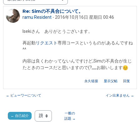
显示模式
Re: Simの不具合について。
回帖数：0
ramu Resident
-
2016年10月16日 星期日 00:46
Isekiさん ありがとうございます。
再起動
リクエスト
専用コースというものが,あるんですね
^^
内容は良くわかってないんですけど,Simの不具合が生じ
たときのコースだと思いますので(?,,,,,お願いします
永久链接
显示父帖
回复
← ビューワーについて
イン出来ません →
一般の
← 自己紹介
跳至...
話題 →