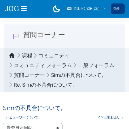
跳到主要内容
JOG
简体中文 ‎(ZH_CN)‎
登录
停靠面板
質問コーナー
课程
コミュニティ
コミュニティ フォーラム
一般フォーラム
質問コーナー
Simの不具合について。
Re: Simの不具合について。
Simの不具合について。
← ビューワーについて
イン出来ません →