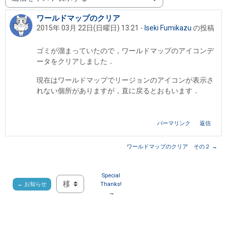
表示モード
ワールドマップのクリア
返信数: 0
2015年 03月 22日(日曜日) 13:21
-
Iseki Fumikazu
の投稿
ゴミが溜まっていたので，ワールドマップのアイコンデ
ータをクリアしました．
現在はワールドマップでリージョンのアイコンが表示さ
れない個所がありますが，直に戻るとおもいます．
パーマリンク
返信
ワールドマップのクリア その２ →
Special 
← お知らせ
Thanks! 
移動 ...
→