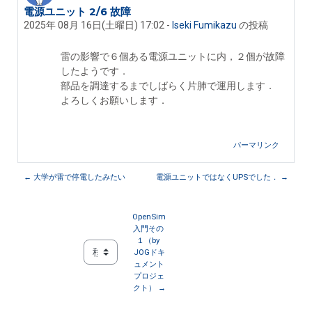
電源ユニット 2/6 故障
返信数: 0
2025年 08月 16日(土曜日) 17:02
-
Iseki Fumikazu
の投稿
雷の影響で６個ある電源ユニットに内，２個が故障
したようです．
部品を調達するまでしばらく片肺で運用します．
よろしくお願いします．
パーマリンク
← 大学が雷で停電したみたい
電源ユニットではなくUPSでした． →
OpenSim
入門その 
１（by 
JOGドキ
移動 ...
ュメント
プロジェ
クト） →