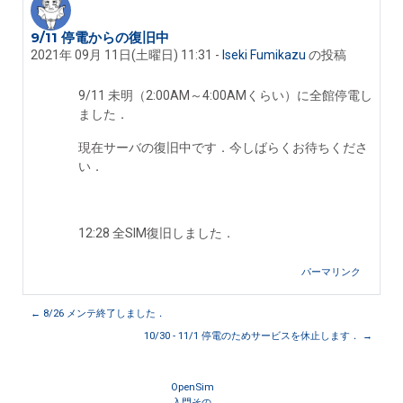
9/11 停電からの復旧中
返信数: 0
2021年 09月 11日(土曜日) 11:31
-
Iseki Fumikazu
の投稿
9/11 未明（2:00AM～4:00AMくらい）に全館停電し
ました．
現在サーバの復旧中です．今しばらくお待ちくださ
い．
12:28 全SIM復旧しました．
パーマリンク
← 8/26 メンテ終了しました．
10/30 - 11/1 停電のためサービスを休止します． →
OpenSim
入門その 