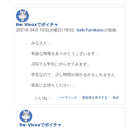
Re: Vivoxでボイチャ
XENLON Keng への返信
2021年 04月 13日(火曜日) 18:02
-
Iseki Fumikazu
の投稿
みなさん．
有益な情報をありがとうございます．
JOGでも学生にやらせてみます．
学生なので，少し時間が掛かるかもしれません．
気長にお待ちください．
パーマリンク
親投稿を表示する
返信
いいね:
-
Re: Vivoxでボイチャ
Iseki Fumikazu への返信