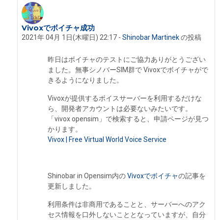
Vivoxでボイチャ成功
Shinobar Martinek への返信
2021年 04月 1日(木曜日) 22:17
-
Shinobar Martinek
の投稿
昨日はボイチャのテストにご協力ありがとうござい
ました。無事シノバーSIM群で Vivoxでボイチャがで
きるようになりました。
Vivoxが提供するボイスサーバーを利用するだけな
ら、開発者アカウントは必要ないみたいです。
「vivox opensim」で検索すると、申請ページが見つ
かります。
Vivox | Free Virtual World Voice Service
Shinobar in Opensim内の
Vivoxでボイチャ
の記事を
更新しました。
利用条件は非商用であることと、サーバーへのアク
セス情報を口外しないこととなっていますが、自分