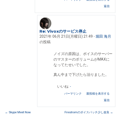
返信
Re: Vivoxのサービス停止
堀田 海月 への返信
2021年 06月 21日(月曜日) 21:49
-
堀田 海月
の投稿
ノイズの原因は、ボイスのサーバー
のマスターのボリュームがMAXに
なってたせいでした。
真ん中まで下げたら治りました。
いいね:
-
パーマリンク
親投稿を表示する
返信
← Skype Meet Now
Firestromのボイスパッチ少し改良 →