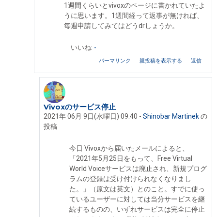
1週間くらいとvivoxのページに書かれていたよ
うに思います。1週間経って返事が無ければ、
毎週申請してみてはどうdrしょうか。
いいね:
-
パーマリンク
親投稿を表示する
返信
Vivoxのサービス停止
Shinobar Martinek への返信
2021年 06月 9日(水曜日) 09:40
-
Shinobar Martinek
の
投稿
今日 Vivoxから届いたメールによると、
「2021年5月25日をもって、Free Virtual
World Voiceサービスは廃止され、新規プログ
ラムの登録は受け付けられなくなりまし
た。」（原文は英文）とのこと。すでに使っ
ているユーザーに対しては当分サービスを継
続するものの、いずれサービスは完全に停止