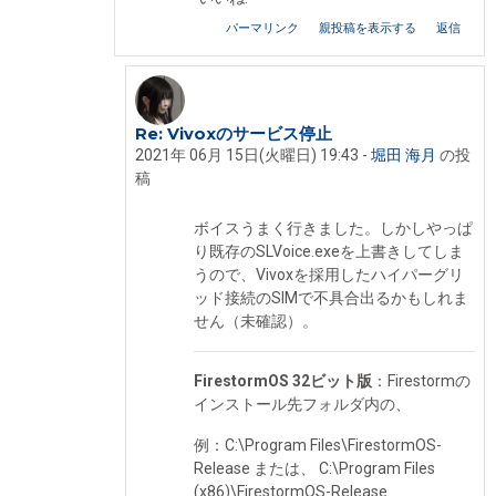
パーマリンク
親投稿を表示する
返信
Re: Vivoxのサービス停止
堀田 海月 への返信
2021年 06月 15日(火曜日) 19:43
-
堀田 海月
の投
稿
ボイスうまく行きました。しかしやっぱ
り既存のSLVoice.exeを上書きしてしま
うので、Vivoxを採用したハイパーグリ
ッド接続のSIMで不具合出るかもしれま
せん（未確認）。
FirestormOS 32ビット版
：Firestormの
インストール先フォルダ内の、
例：C:\Program Files\FirestormOS-
Release または、 C:\Program Files
(x86)\FirestormOS-Release