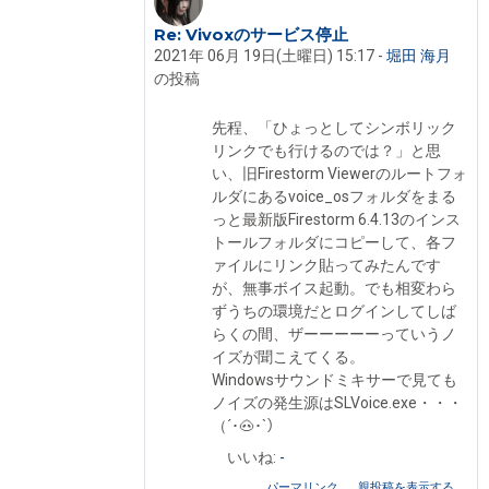
Re: Vivoxのサービス停止
堀田 海月 への返信
2021年 06月 19日(土曜日) 15:17
-
堀田 海月
の投稿
先程、「ひょっとしてシンボリック
リンクでも行けるのでは？」と思
い、旧Firestorm Viewerのルートフォ
ルダにあるvoice_osフォルダをまる
っと最新版Firestorm 6.4.13のインス
トールフォルダにコピーして、各フ
ァイルにリンク貼ってみたんです
が、無事ボイス起動。でも相変わら
ずうちの環境だとログインしてしば
らくの間、ザーーーーーっていうノ
イズが聞こえてくる。
Windowsサウンドミキサーで見ても
ノイズの発生源はSLVoice.exe・・・
（´･🐽･`）
いいね:
-
パーマリンク
親投稿を表示する