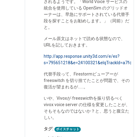
されるようです。「World Voice サービスの
統合を使用している OpenSim のグリッドオ
ーナーは、早急にサポートされている代替手
段を探すことをお勧めします。」（同前）だ
と。
メール原文はネットで読める状態なので、
URLを記しておきます。
http://app.response.unity3d.com/e/es?
s=795651218&e=24100321&elqTrackId=a7fc08
代替手段って、Firestormビューアーが
freeswitch を切り捨てたことが問題で、その
復活が望まれるが……。
いや、Vivoxが freeswicthを振り切るべく
vivox voice server の仕様を変更したことが、
そもそもなのではないか？と、思うと腹立た
しい。
タグ:
ボイスチャット