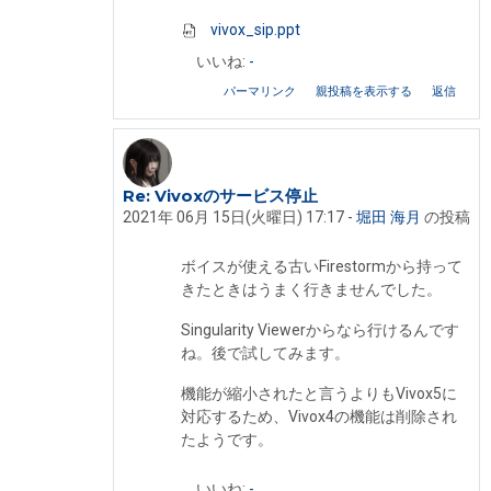
vivox_sip.ppt
いいね:
-
パーマリンク
親投稿を表示する
返信
Re: Vivoxのサービス停止
Iseki Fumikazu への返信
2021年 06月 15日(火曜日) 17:17
-
堀田 海月
の投稿
ボイスが使える古いFirestormから持って
きたときはうまく行きませんでした。
Singularity Viewerからなら行けるんです
ね。後で試してみます。
機能が縮小されたと言うよりもVivox5に
対応するため、Vivox4の機能は削除され
たようです。
いいね:
-