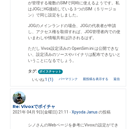
が管理する複数のSIMで同時に使えるようです。私
はJOGにHG接続している３つのSIM（５リージョ
ン）で同じ設定をしました。
JOGのメインランドの場合、JOGの代表者が申請
し、アクセス権を取得すれば、JOG管理者内での使
いまわしや情報共有は許されるはず。
ただし Vivox設定済みの OpenSim.ini は公開できな
い、設定済みのソースやバイナリは配布できないと
いうことになるでしょう。
タグ:
ボイスチャット
パーマリンク
親投稿を表示する
返信
いいね:
1
(1)
Re: Vivoxでボイチャ
Shinobar Martinek への返信
2021年 04月 9日(金曜日) 21:11
-
Xpyoda Janus
の投稿
シノさんのWebページを参考にVivoxの設定ができ