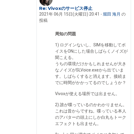
Re: Vivoxのサービス停止
堀田 海月 への返信
2021年 06月 15日(火曜日) 20:41
-
堀田 海月
の
投稿
周知の問題
1) ログインないし、SIMを移動してボ
イスをONにした場合しばらくノイズが
聞こえる。
うちの環境だけかもしれませんが大き
なノイズがSLVoice.exeから出ていま
す。しばらくすると消えます。接続ま
でに時間がかかってるのでしょうか？
Vivoxが使える場所では出ません。
2) 誰が喋っているのかわかりません。
これは昔からですね。喋っている本人
のアバターの頭上にしか白丸もトーク
エフェクトも出ません。