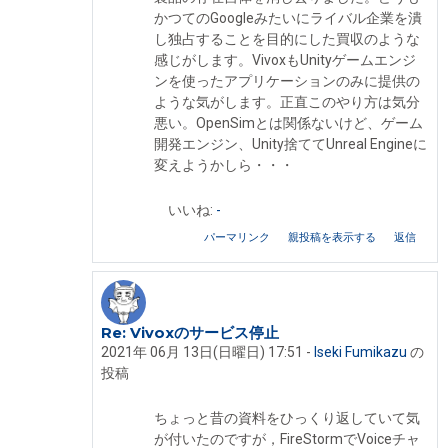
かつてのGoogleみたいにライバル企業を潰
し独占することを目的にした買収のような
感じがします。VivoxもUnityゲームエンジ
ンを使ったアプリケーションのみに提供の
ような気がします。正直このやり方は気分
悪い。OpenSimとは関係ないけど、ゲーム
開発エンジン、Unity捨ててUnreal Engineに
変えようかしら・・・
いいね:
-
パーマリンク
親投稿を表示する
返信
Re: Vivoxのサービス停止
Shinobar Martinek への返信
2021年 06月 13日(日曜日) 17:51
-
Iseki Fumikazu
の
投稿
ちょっと昔の資料をひっくり返していて気
が付いたのですが，FireStormでVoiceチャ