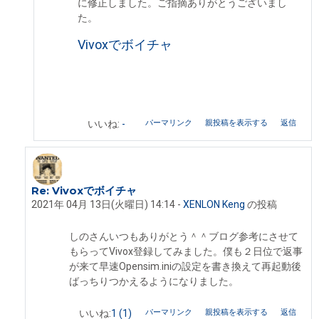
に修正しました。ご指摘ありがとうございまし
た。
Vivoxでボイチャ
パーマリンク
親投稿を表示する
返信
いいね:
-
Re: Vivoxでボイチャ
Shinobar Martinek への返信
2021年 04月 13日(火曜日) 14:14
-
XENLON Keng
の投稿
しのさんいつもありがとう＾＾ブログ参考にさせて
もらってVivox登録してみました。僕も２日位で返事
が来て早速Opensim.iniの設定を書き換えて再起動後
ばっちりつかえるようになりました。
パーマリンク
親投稿を表示する
返信
いいね:
1
(1)