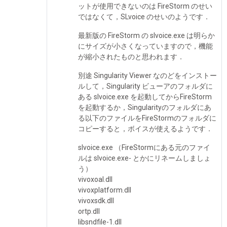
ットが使用できないのは FireStorm のせい
ではなくて，SLvoice のせいのようです．
最新版の FireStorm の slvoice.exe は明らか
にサイズが小さくなっていますので，機能
が縮小されたものと思われます．
別途 Singularity Viewer なのどをインストー
ルして，Singularity ビューアのフォルダに
ある slvoice.exe を起動してからFireStorm
を起動するか，Singularityのフォルダにあ
る以下のファイルをFireStormのフォルダに
コピーすると，ボイスが使えるようです．
slvoice.exe （FireStormにある元のファイ
ルは slvoice.exe- とかにリネームしましょ
う）
vivoxoal.dll
vivoxplatform.dll
vivoxsdk.dll
ortp.dll
libsndfile-1.dll