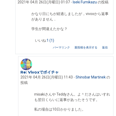
2021年 04月 26日(月曜日) 01:07
-
Iseki Fumikazu
の投稿
かなり日にちが経過しましたが，vivoxから返事
がありません．
学生が間違えたかな？
いいね:
1
(1)
パーマリンク
親投稿を表示する
返信
Re: Vivoxでボイチャ
Iseki Fumikazu への返信
2021年 04月 26日(月曜日) 11:43
-
Shinobar Martinek
の
投稿
misakiさんや Teddyさん。よ＾ださんはいすれ
も翌日くらいに返事があったそうです。
私の場合は10日かかりました。