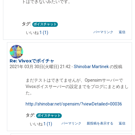
トはできないみたいです。
タグ:
ボイスチャット
パーマリンク
返信
いいね:
1
(1)
Re: Vivoxでボイチャ
Shinobar Martinek への返信
2021年 03月 30日(火曜日) 21:42
-
Shinobar Martinek
の投稿
まだテストはできてませんが、Opensimサーバーで
Vivoxボイスサーバーの設定までをブログにまとめまし
た。
http://shinobar.net/opensim/?viewDetailed=00036
タグ:
ボイスチャット
パーマリンク
親投稿を表示する
返信
いいね:
1
(1)