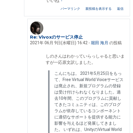
いいね:
-
パーマリンク
親投稿を表示する
返信
Re: Vivoxのサービス停止
Shinobar Martinek への返信
2021年 06月 9日(水曜日) 16:42
-
堀田 海月
の投稿
しのさんはわかっていらっしゃると思いま
すが一応原文訳しました。
こんにちは。 2021年5月25日をもっ
て、Free Virtual World Voiceサービス
は廃止され、新規プログラムの登録
は受け付けられなくなりました。過
去10年間、このプログラムに貢献し
てきたコミュニティは、このプログ
ラムが依存しているコンポーネント
に適切なサポートを提供する能力に
影響を与えるほど発展してきまし
た。 いずれは、UnityのVirtual World