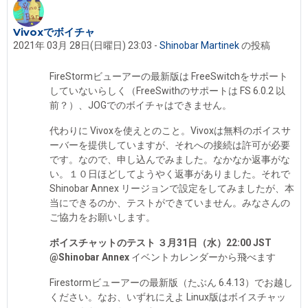
Vivoxでボイチャ
返信数: 17
2021年 03月 28日(日曜日) 23:03
-
Shinobar Martinek
の投稿
FireStormビューアーの最新版は FreeSwitchをサポート
していないらしく（FreeSwithのサポートは FS 6.0.2 以
前？）、JOGでのボイチャはできません。
代わりに Vivoxを使えとのこと。Vivoxは無料のボイスサ
ーバーを提供していますが、それへの接続は許可が必要
です。なので、申し込んでみました。なかなか返事がな
い。１０日ほどしてようやく返事がありました。それで
Shinobar Annex リージョンで設定をしてみましたが、本
当にできるのか、テストができていません。みなさんの
ご協力をお願いします。
ボイスチャットのテスト ３月31日（水）22:00 JST
@Shinobar Annex
イベントカレンダーから飛べます
Firestormビューアーの最新版（たぶん 6.4.13）でお越し
ください。なお、いずれにえよ Linux版はボイスチャッ