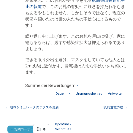
本家本元、このお札やチマキを配る
祇園祭山鉾巡航中
止の報道
で、このお札の有効性に疑念を持たれるむき
もあるやもしれません。しかしそうではなく、現在の
状況を招いたのは世の人たちの不信心によるもので
す！
繰り返し申し上げます、このお札を戸口に掲げ、家に
篭もるならば、必ずや感染症拡大は抑えられるであり
ましょう。
できる限り外出を避け、マスクをしていても他人とは
2m以内に近付かす、帰宅後は入念な手洗いをお願いし
ます。
Summe der Bewertungen:
-
Dauerlink
Ursprungsbeitrag
Antworten
← 地球シミュレータのテクスを更新
疫病退散の絵 →
OpenSim / 
← 質問コーナー
SeconfLife 
Direkt zu: