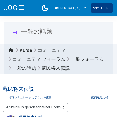
Zum Hauptinhalt
JOG
DEUTSCH ‎(DE)‎
ANMELDEN
WEBSITE-ÜBERSICHT
一般の話題
Kurse
コミュニティ
コミュニティ フォーラム
一般フォーラム
一般の話題
蘇民将来伝説
蘇民将来伝説
← 地球シミュレータのテクスを更新
疫病退散の絵 →
Anzeigemodus