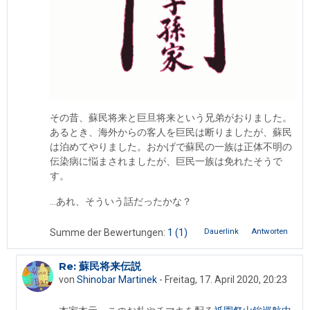
その昔、蘇民将来と巨旦将来という兄弟がおりました。
あるとき、海外からの客人を巨民は断りましたが、蘇民
は泊めてやりました。おかげで蘇民の一族は正体不明の
伝染病に悩まされましたが、巨民一族は免れたそうで
す。
…あれ、そういう話だったかな？
Dauerlink
Antworten
Summe der Bewertungen:
1
(1)
Re: 蘇民将来伝説
Als Antwort auf Shinobar Martinek
von
Shinobar Martinek
-
Freitag, 17. April 2020, 20:23