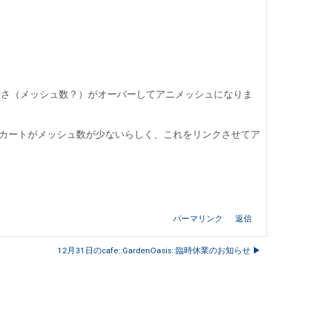
複雑さ（メッシュ数？）がオーバーしてアニメッシュになりま
ミニスカートがメッシュ数が少ないらしく、これをリンクさせてア
パーマリンク
返信
12月31日のcafe::GardenOasis::臨時休業のお知らせ ▶︎