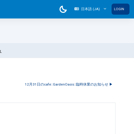
日本語 ‎(JA)‎
LOGIN
ュ
12月31日のcafe::GardenOasis::臨時休業のお知らせ ▶︎