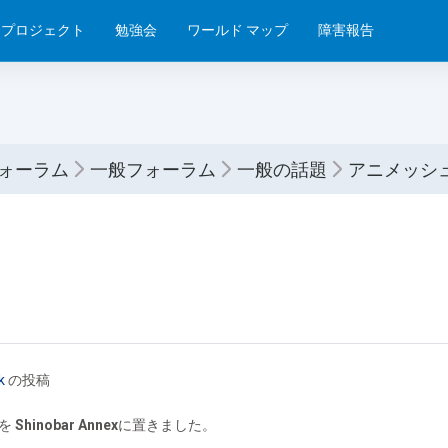
プロジェクト
勉強会
ワールド マップ
障害報告
フォーラム
一般フォーラム
一般の話題
アニメッシ
k
の投稿
のを
Shinobar Annex
に置きました。