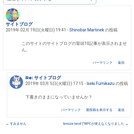
表示モード
サイトブログ
返信数: 1
2019年 02月 19日(火曜日) 19:41
-
Shinobar Martinek
の投稿
このサイトのサイトブログの冒頭10記事が表示されませ
ん。
パーマリンク
返信
Re: サイトブログ
Shinobar Martinek への返信
2019年 03月 5日(火曜日) 17:15
-
Iseki Fumikazu
の投稿
下書きのままになっていませんか？
パーマリンク
親投稿を表示する
返信
← すみません
brezza landでNPCが使えなくなりました →