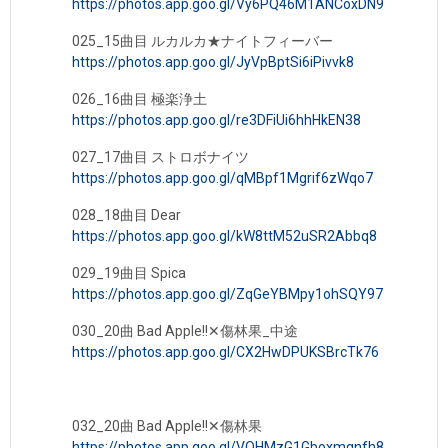
https://photos.app.goo.gl/Vy6PQ46M1ANCoxDN9
025_15曲目 ルカルカ★ナイトフィーバー
https://photos.app.goo.gl/JyVpBptSi6iPivvk8
026_16曲目 極楽浄土
https://photos.app.goo.gl/re3DFiUi6hhHkEN38
027_17曲目 ストロボナイツ
https://photos.app.goo.gl/qMBpf1Mgrif6zWqo7
028_18曲目 Dear
https://photos.app.goo.gl/kW8ttM52uSR2Abbq8
029_19曲目 Spica
https://photos.app.goo.gl/ZqGeYBMpy1ohSQY97
030_20曲 Bad Apple!!✕傷林果_中途
https://photos.app.goo.gl/CX2HwDPUKSBrcTk76
032_20曲 Bad Apple!!✕傷林果
https://photos.app.goo.gl/VQHMzG1Gboxmqnfh8