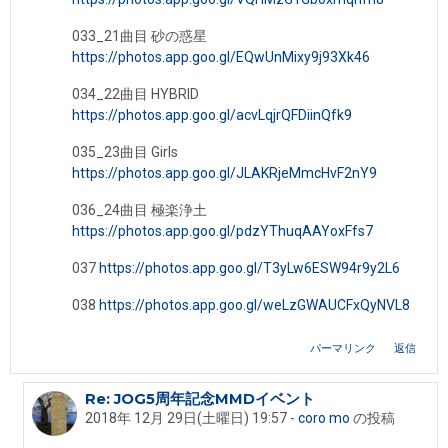
033_21曲目 砂の惑星
https://photos.app.goo.gl/EQwUnMixy9j93Xk46
034_22曲目 HYBRID
https://photos.app.goo.gl/acvLqjrQFDiinQfk9
035_23曲目 Girls
https://photos.app.goo.gl/JLAKRjeMmcHvF2nY9
036_24曲目 極楽浄土
https://photos.app.goo.gl/pdzYThuqAAYoxFfs7
037
https://photos.app.goo.gl/T3yLw6ESW94r9y2L6
038
https://photos.app.goo.gl/weLzGWAUCFxQyNVL8
パーマリンク
返信
Re: JOG5周年記念MMDイベント
DAIKI Aabye への返信
2018年 12月 29日(土曜日) 19:57
-
coro mo
の投稿