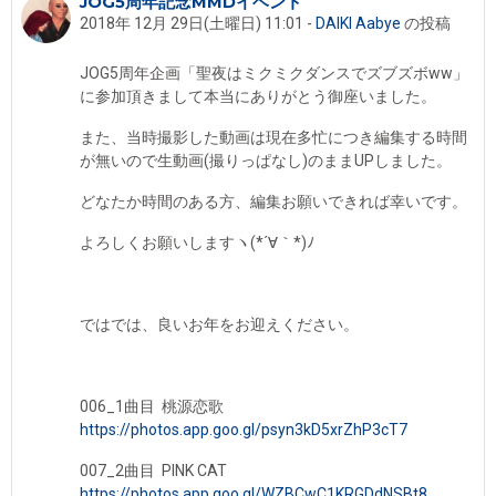
JOG5周年記念MMDイベント
返信数: 2
2018年 12月 29日(土曜日) 11:01
-
DAIKI Aabye
の投稿
JOG5周年企画「聖夜はミクミクダンスでズブズボww」
に参加頂きまして本当にありがとう御座いました。
また、当時撮影した動画は現在多忙につき編集する時間
が無いので生動画(撮りっぱなし)のままUPしました。
どなたか時間のある方、編集お願いできれば幸いです。
よろしくお願いしますヽ(*´∀｀*)ﾉ
ではでは、良いお年をお迎えください。
006_1曲目 桃源恋歌
https://photos.app.goo.gl/psyn3kD5xrZhP3cT7
007_2曲目 PINK CAT
https://photos.app.goo.gl/WZBCwC1KRGDdNSBt8