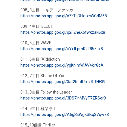
008_3曲目 トキヲ・ファンカ
https://photos.app.goo.gl/oZrTqDHxLxcWCdM68
009_4曲目 ELECT
https://photos.app.goo.gl/q2F2neX6fwkzakBx8
010_5曲目 WAVE
https://photos.app.goo.gl/aYxtLpmK2iR8izqx8
011_6曲目 [A]ddiction
https://photos.app.goo.gl/ygKhimWiAV4kir8dA
012_7曲目 Shape Of You
https://photos.app.goo.gl/3aG9qhtRmzStfHF39
013_8曲目 Follow the Leader
https://photos.app.goo.gl/3DS7jnMVyT7ZRSer9
014_9曲目 極楽浄土
https://photos.app.goo.gl/A6gSsWgKSBq3Vqwz8
015_10曲目 Thriller