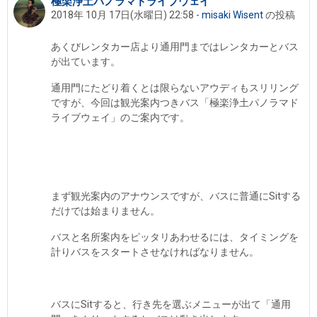
極楽浄土パノラマドライブウェイ
返信数: 0
2018年 10月 17日(水曜日) 22:58
-
misaki Wisent
の投稿
あくびレンタカー店より通用門まではレンタカーとバス
が出ています。
通用門にたどり着くとは限らないアウディもスリリング
ですが、今回は観光案内つきバス「極楽浄土パノラマド
ライブウェイ」のご案内です。
まず観光案内のアナウンスですが、バスに普通にSitする
だけでは始まりません。
バスと名所案内をピッタリあわせるには、タイミングを
計りバスをスタートさせなければなりません。
バスにSitすると、行き先を選ぶメニューが出て「通用