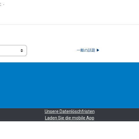
た．
一般の話題 ▶︎
Unsere Datenlöschfristen
Laden Sie die mobile App