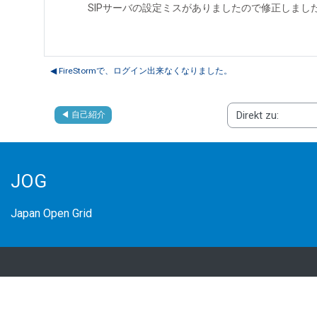
SIPサーバの設定ミスがありましたので修正しまし
◀︎ FireStormで、ログイン出来なくなりました。
◀︎ 自己紹介
Direkt zu:
JOG
Japan Open Grid