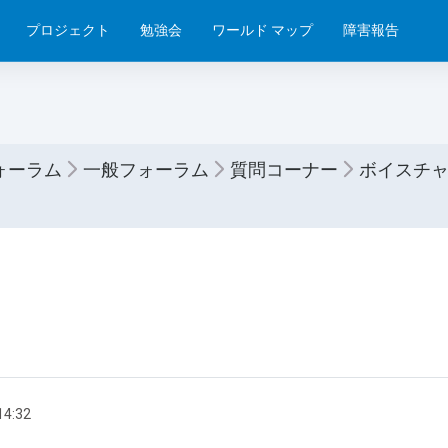
プロジェクト
勉強会
ワールド マップ
障害報告
ォーラム
一般フォーラム
質問コーナー
ボイスチ
14:32