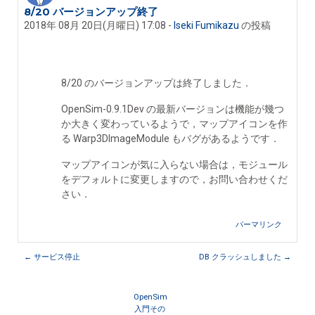
8/20 バージョンアップ終了
返信数: 0
2018年 08月 20日(月曜日) 17:08
-
Iseki Fumikazu
の投稿
8/20 のバージョンアップは終了しました．
OpenSim-0.9.1Dev の最新バージョンは機能が幾つ
か大きく変わっているようで，マップアイコンを作
る Warp3DImageModule もバグがあるようです．
マップアイコンが気に入らない場合は，モジュール
をデフォルトに変更しますので，お問い合わせくだ
さい．
パーマリンク
← サービス停止
DB クラッシュしました →
OpenSim
入門その 