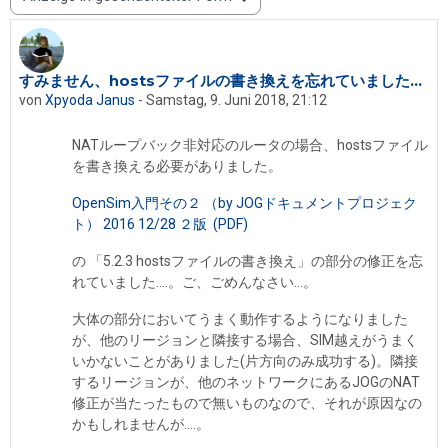
Anzeigemodus
すみません、hostsファイルの書き換えを忘れていました...
Anzahl Antworten: 0
von
Xpyoda Janus
-
Samstag, 9. Juni 2018, 21:12
NATループバック非対応のルータの場合、hostsファイル
を書き換える必要がありました。
OpenSim入門その２ （by JOGドキュメントプロジェク
ト） 2016 12/28 ２版 (PDF)
の 「5.2.3 hostsファイルの書き換え」の部分の修正を忘
れていました....。ご、ごめんなさい...。
大体の部分においてうまく動作するようになりました
が、他のリージョンと隣接する場合、SIM越えがうまく
いかないことがありました(片方向のみ成功する)。隣接
するリージョンが、
他のネットワークにある
JOGのNAT
修正が当たったもので無いものなので、それが原因なの
かもしれませんが....。