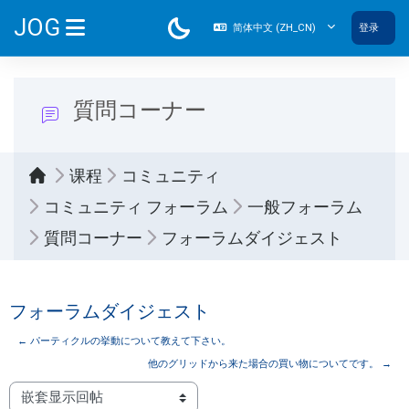
跳到主要内容
JOG
简体中文 ‎(ZH_CN)‎
登录
停靠面板
質問コーナー
课程
コミュニティ
コミュニティ フォーラム
一般フォーラム
質問コーナー
フォーラムダイジェスト
フォーラムダイジェスト
← パーティクルの挙動について教えて下さい。
他のグリッドから来た場合の買い物についてです。 →
显示模式