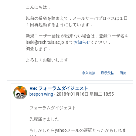
こんにちは．
以前の反省を踏まえて，メールサーバプロセスは１日
１回再起動するようにしています．
新規ユーザー登録 が出来ない場合は，登録ユーザ名を
iseki@rsch.tuis.ac.jp まで
お知らせ
ください．
調査します．
よろしくお願いします．
永久链接
显示父帖
回复
Re: フォーラムダイジェスト
回复Iseki Fumikazu
brepon wing
-
2018年01月16日 星期二 18:55
フォーラムダイジェスト
先程届きました
もしかしたらyahooメールの遅延だったかもしれま