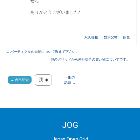
せん
ありがとうございました/
永久链接
显示父帖
回复
← パーティクルの挙動について教えて下さい。
他のグリッドから来た場合の買い物についてです。 →
一般の
← 自己紹介
跳至...
話題 →
JOG
Japan Open Grid