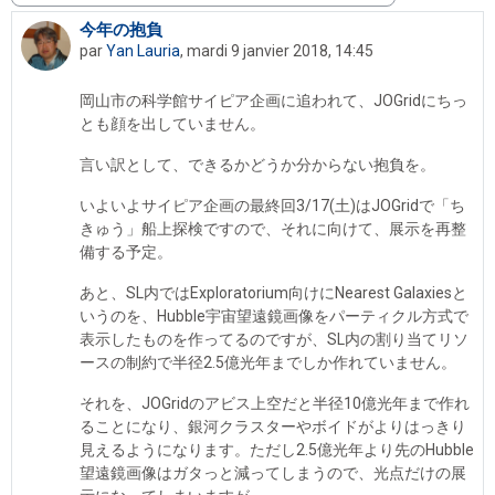
今年の抱負
Nombre de réponses : 0
par
Yan Lauria
,
mardi 9 janvier 2018, 14:45
岡山市の科学館サイピア企画に追われて、JOGridにちっ
とも顔を出していません。
言い訳として、できるかどうか分からない抱負を。
いよいよサイピア企画の最終回3/17(土)はJOGridで「ち
きゅう」船上探検ですので、それに向けて、展示を再整
備する予定。
あと、SL内ではExploratorium向けにNearest Galaxiesと
いうのを、Hubble宇宙望遠鏡画像をパーティクル方式で
表示したものを作ってるのですが、SL内の割り当てリソ
ースの制約で半径2.5億光年までしか作れていません。
それを、JOGridのアビス上空だと半径10億光年まで作れ
ることになり、銀河クラスターやボイドがよりはっきり
見えるようになります。ただし2.5億光年より先のHubble
望遠鏡画像はガタっと減ってしまうので、光点だけの展