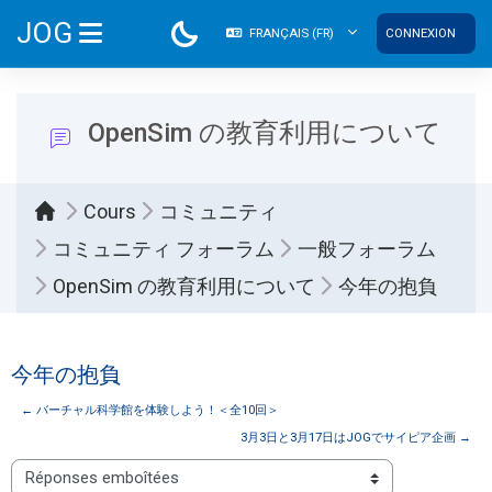
Passer au contenu principal
JOG
FRANÇAIS ‎(FR)‎
CONNEXION
PANNEAU LATÉRAL
OpenSim の教育利用について
Cours
コミュニティ
コミュニティ フォーラム
一般フォーラム
OpenSim の教育利用について
今年の抱負
今年の抱負
← バーチャル科学館を体験しよう！＜全10回＞
3月3日と3月17日はJOGでサイピア企画 →
Type d’affichage