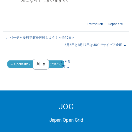
示になってしまいますが。
Permalien
Répondre
← バーチャル科学館を体験しよう！＜全10回＞
3月3日と3月17日はJOGでサイピア企画 →
ひとり
← OpenSim / SeconfLife について
Aller à…
言 →
JOG
Japan Open Grid