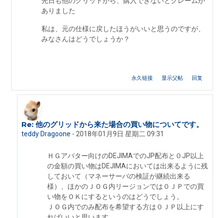
先日も他のグリッドから、購入できないとクレームが
ありました
私は、元の仕様に戻したほうがいいと思うのですが、
みなさんはどうでしょうか？
永久链接
显示父帖
回复
Re: 他のグリッドから来た場合の買い物についてです。
回复brepon wing
teddy Dragoone
-
2018年01月9日 星期二 09:31
ＨＧアバター向けのDEJIMAでのJP配布と０JP以上
の金額の買い物はDEJIMAにおいては出来るように残
しておいて（マネーサーバの検証が継続出来る
様）、ほかのＪＯＧ内リージョンでは０ＪＰでの買
い物をＯＫにするというのはどうでしょう。
ＪＯＧ内でのみ配布を希望する方は０ＪＰ以上にす
ればいいと思います。