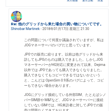
永久链接
显示父帖
回复
Re: 他のグリッドから来た場合の買い物についてです。
回复coro mo
Shinobar Martinek
-
2018年01月17日 星期三 21:30
この問題について何度か議論されていますが、私は
JOGマネーサーバのバグだと思っています。
JP0での販売に絞ります。以前は他グリッドから来
訪してもJP0のものは購入できました。しかしJOG
マネーサーバーがHG対応に変更されて以来、Dejima
以外では JP0であっても購入できなくなりました。
購入できなくてもコピーできるではないかという
と、こんどは OpenSim 0.9系のバグによって、コピ
ーもできない場合があります。
JOGにグリッド接続している外部SIM、たとえばシノ
バーSIM群や M&Fなど、JOGマネーサーバーに接続
していないSIMでは、HG来訪者に対してJP0での販
売は問題なくできております。