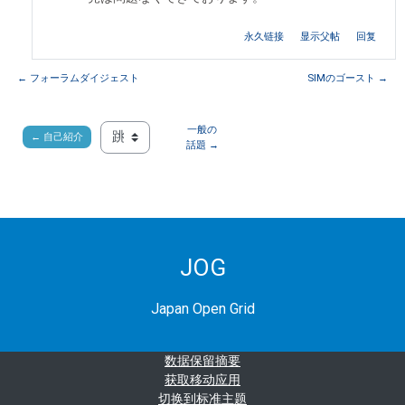
永久链接
显示父帖
回复
← フォーラムダイジェスト
SIMのゴースト →
一般の
← 自己紹介
跳至...
話題 →
JOG
Japan Open Grid
‎数据保留摘要‎
获取移动应用
切换到标准主题