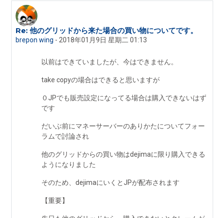
Re: 他のグリッドから来た場合の買い物についてです。
回复coro mo
brepon wing
-
2018年01月9日 星期二 01:13
以前はできていましたが、今はできません。
take copyの場合はできると思いますが
０JPでも販売設定になってる場合は購入できないはず
です
だいぶ前にマネーサーバーのありかたについてフォー
ラムで討論され
他のグリッドからの買い物はdejimaに限り購入できる
ようになりました
そのため、dejimaにいくとJPが配布されます
【重要】