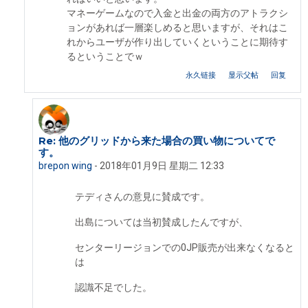
マネーゲームなので入金と出金の両方のアトラクシ
ョンがあれば一層楽しめると思いますが、それはこ
れからユーザが作り出していくということに期待す
るということでｗ
永久链接
显示父帖
回复
Re: 他のグリッドから来た場合の買い物についてで
回复teddy Dragoone
す。
brepon wing
-
2018年01月9日 星期二 12:33
テディさんの意見に賛成です。
出島については当初賛成したんですが、
センターリージョンでの0JP販売が出来なくなると
は
認識不足でした。