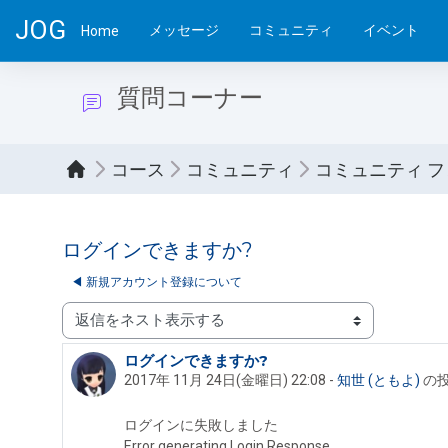
メインコンテンツへスキップする
JOG
メッセージ
コミュニティ
イベント
Home
質問コーナー
コース
コミュニティ
コミュニティ 
ログインできますか?
◀︎ 新規アカウント登録について
表示モード
ログインできますか?
返信数: 5
2017年 11月 24日(金曜日) 22:08
-
知世 (ともよ)
の
ログインに失敗しました
Error generating Login Response