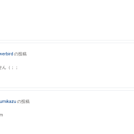
werbird
の投稿
せん（；；
 Fumikazu
の投稿
m