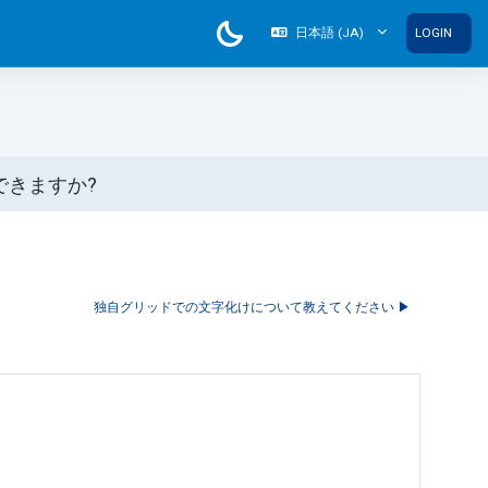
日本語 ‎(JA)‎
LOGIN
できますか?
独自グリッドでの文字化けについて教えてください ▶︎