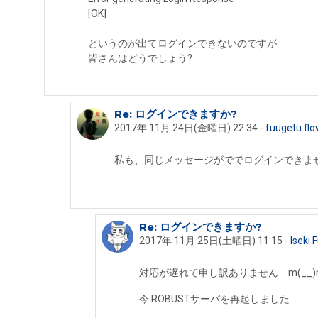
[OK]
というのが出てログインできないのですが
皆さんはどうでしょう?
Re: ログインできますか?
知世 (ともよ) への返信
2017年 11月 24日(金曜日) 22:34
-
fuugetu flo
私も、同じメッセージがででログインできま
Re: ログインできますか?
fuugetu flowerbird への返信
2017年 11月 25日(土曜日) 11:15
-
Iseki
対応が遅れて申し訳ありません m(__)
今 ROBUSTサーバを再起しました