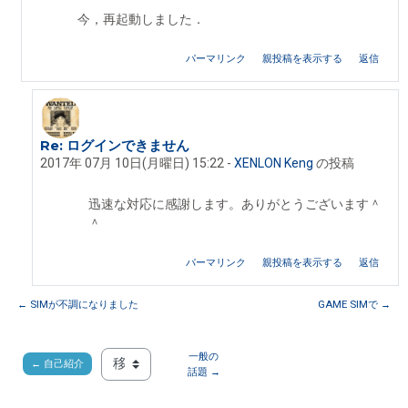
今，再起動しました．
パーマリンク
親投稿を表示する
返信
Re: ログインできません
Iseki Fumikazu への返信
2017年 07月 10日(月曜日) 15:22
-
XENLON Keng
の投稿
迅速な対応に感謝します。ありがとうございます＾
＾
パーマリンク
親投稿を表示する
返信
← SIMが不調になりました
GAME SIMで →
一般の
← 自己紹介
移動 ...
話題 →