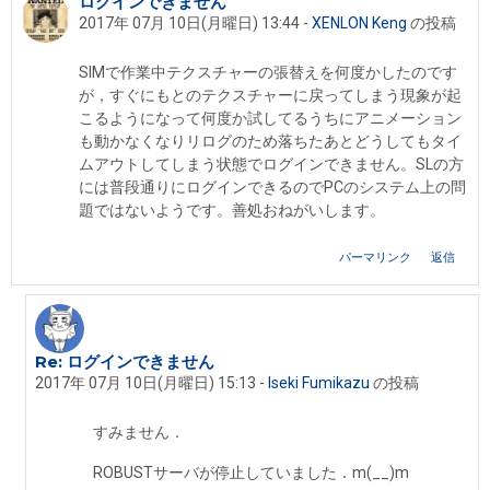
ログインできません
返信数: 2
2017年 07月 10日(月曜日) 13:44
-
XENLON Keng
の投稿
SIMで作業中テクスチャーの張替えを何度かしたのです
が，すぐにもとのテクスチャーに戻ってしまう現象が起
こるようになって何度か試してるうちにアニメーション
も動かなくなりリログのため落ちたあとどうしてもタイ
ムアウトしてしまう状態でログインできません。SLの方
には普段通りにログインできるのでPCのシステム上の問
題ではないようです。善処おねがいします。
パーマリンク
返信
Re: ログインできません
XENLON Keng への返信
2017年 07月 10日(月曜日) 15:13
-
Iseki Fumikazu
の投稿
すみません．
ROBUSTサーバが停止していました．m(__)m