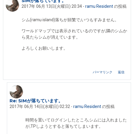
SIMが落ちています。
返信数: 3
2017年 06月 13日(火曜日) 20:34
-
ramu Resident
の投稿
シム(ramu island)落ちが頻繁で,いつもすみません。
ワールドマップでは表示されているのですが,隣のシムか
ら見たらシムが消えています。
よろしくお願いします。
パーマリンク
返信
Re: SIMが落ちています。
ramu Resident への返信
2017年 06月 14日(水曜日) 02:32
-
ramu Resident
の投稿
時間を置いてログインしたところ,シムには入れました
が,TPしようとすると落ちてしまいます。