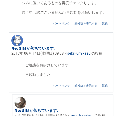
シムに置いてあるものを再度チェックします。
度々申し訳ございませんが,再起動をお願いします。
パーマリンク
親投稿を表示する
返信
Re: SIMが落ちています。
ramu Resident への返信
2017年 06月 14日(水曜日) 09:58
-
Iseki Fumikazu
の投稿
ご迷惑をお掛けしています．
再起動しました
パーマリンク
親投稿を表示する
返信
Re: SIMが落ちています。
Iseki Fumikazu への返信
2017年 06月 14日(水曜日) 13:45
-
ramu Resident
の投稿