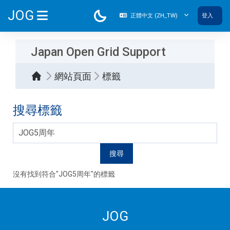
跳至主內容
JOG
正體中文 ‎(ZH_TW)‎
登入
側板
Japan Open Grid Support
網站頁面
標籤
搜尋標籤
搜尋標籤
沒有找到符合"JOG5周年"的標籤
JOG