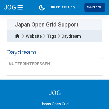
Zum Hauptinhalt
JOG
DEUTSCH ‎(DE)‎
ANMELDEN
WEBSITE-ÜBERSICHT
Japan Open Grid Support
Website
Tags
Daydream
Daydream
NUTZERINTERESSEN
JOG
Japan Open Grid