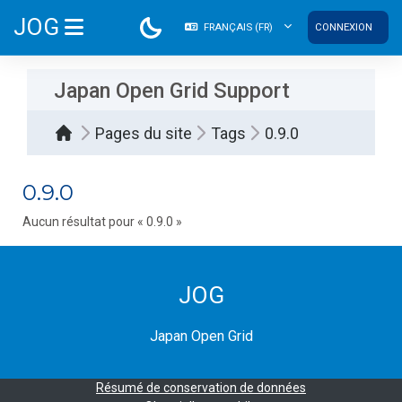
Passer au contenu principal
JOG
FRANÇAIS ‎(FR)‎
CONNEXION
PANNEAU LATÉRAL
Japan Open Grid Support
Pages du site
Tags
0.9.0
0.9.0
Aucun résultat pour « 0.9.0 »
JOG
Japan Open Grid
Résumé de conservation de données