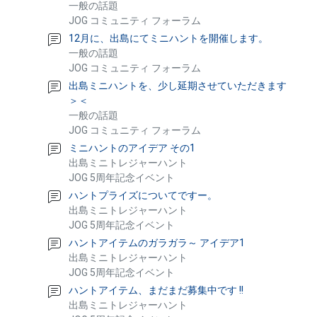
一般の話題
JOG コミュニティ フォーラム
12月に、出島にてミニハントを開催します。
一般の話題
JOG コミュニティ フォーラム
出島ミニハントを、少し延期させていただきます
＞＜
一般の話題
JOG コミュニティ フォーラム
ミニハントのアイデア その1
出島ミニトレジャーハント
JOG 5周年記念イベント
ハントプライズについてですー。
出島ミニトレジャーハント
JOG 5周年記念イベント
ハントアイテムのガラガラ～ アイデア1
出島ミニトレジャーハント
JOG 5周年記念イベント
ハントアイテム、まだまだ募集中です !!
出島ミニトレジャーハント