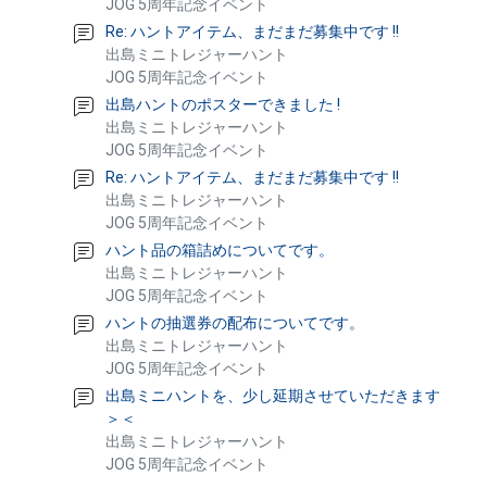
JOG 5周年記念イベント
Re: ハントアイテム、まだまだ募集中です !!
出島ミニトレジャーハント
JOG 5周年記念イベント
出島ハントのポスターできました !
出島ミニトレジャーハント
JOG 5周年記念イベント
Re: ハントアイテム、まだまだ募集中です !!
出島ミニトレジャーハント
JOG 5周年記念イベント
ハント品の箱詰めについてです。
出島ミニトレジャーハント
JOG 5周年記念イベント
ハントの抽選券の配布についてです。
出島ミニトレジャーハント
JOG 5周年記念イベント
出島ミニハントを、少し延期させていただきます
＞＜
出島ミニトレジャーハント
JOG 5周年記念イベント