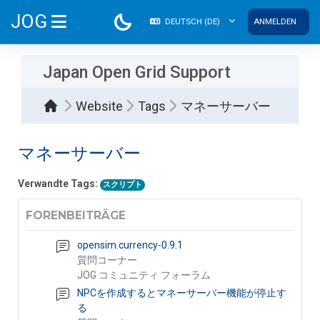
Zum Hauptinhalt
JOG
DEUTSCH ‎(DE)‎
ANMELDEN
WEBSITE-ÜBERSICHT
Japan Open Grid Support
Website
Tags
マネーサーバー
マネーサーバー
Verwandte Tags:
スクリプト
FORENBEITRÄGE
opensim.currency-0.9.1
質問コーナー
JOG コミュニティ フォーラム
NPCを作成するとマネーサーバー機能が停止す
る