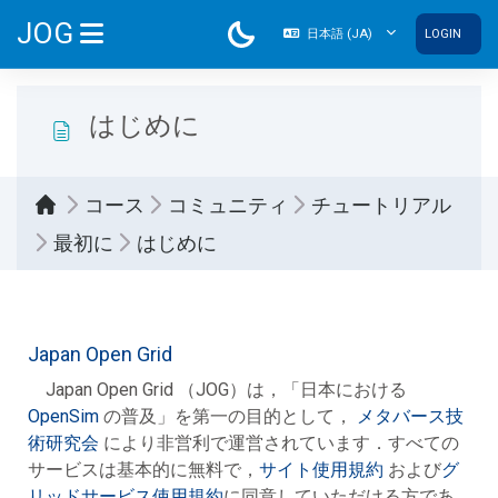
メインコンテンツへスキップする
JOG
日本語 ‎(JA)‎
LOGIN
サイドパネル
はじめに
コース
コミュニティ
チュートリアル
最初に
はじめに
完了要件
Japan Open Grid
Japan Open Grid （JOG）は，「日本における
OpenSim
の普及」を第一の目的として，
メタバース技
術研究会
により非営利で運営されています．すべての
サービスは基本的に無料で，
サイト使用規約
および
グ
リッドサービス使用規約
に同意していただける方であ